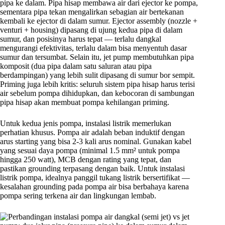
pipa ke dalam. Pipa hisap membawa air dari ejector ke pompa,
sementara pipa tekan mengalirkan sebagian air bertekanan
kembali ke ejector di dalam sumur. Ejector assembly (nozzle +
venturi + housing) dipasang di ujung kedua pipa di dalam
sumur, dan posisinya harus tepat — terlalu dangkal
mengurangi efektivitas, terlalu dalam bisa menyentuh dasar
sumur dan tersumbat. Selain itu, jet pump membutuhkan pipa
komposit (dua pipa dalam satu saluran atau pipa
berdampingan) yang lebih sulit dipasang di sumur bor sempit.
Priming juga lebih kritis: seluruh sistem pipa hisap harus terisi
air sebelum pompa dihidupkan, dan kebocoran di sambungan
pipa hisap akan membuat pompa kehilangan priming.
Untuk kedua jenis pompa, instalasi listrik memerlukan
perhatian khusus. Pompa air adalah beban induktif dengan
arus starting yang bisa 2-3 kali arus nominal. Gunakan kabel
yang sesuai daya pompa (minimal 1.5 mm² untuk pompa
hingga 250 watt), MCB dengan rating yang tepat, dan
pastikan grounding terpasang dengan baik. Untuk instalasi
listrik pompa, idealnya panggil tukang listrik bersertifikat —
kesalahan grounding pada pompa air bisa berbahaya karena
pompa sering terkena air dan lingkungan lembab.