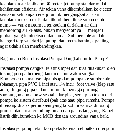
kedalaman air lebih dari 30 meter, jet pump standar mulai
kehilangan efisiensi. Air tekan yang dikembalikan ke ejector
semakin kehilangan energi untuk mengangkat air dari
kedalaman ekstrem. Pada titik ini, beralih ke submersible
pump — yang motornya tenggelam di dalam air dan
mendorong air ke atas, bukan menyedotnya — menjadi
pilihan yang lebih efisien dan andal. Submersible adalah
kategori terpisah dari jet pump, dan memahaminya penting
agar tidak salah membandingkan.
Bagaimana Beda Instalasi Pompa Dangkal dan Jet Pump?
Instalasi pompa dangkal relatif simpel dan bisa dilakukan oleh
tukang pompa berpengalaman dalam waktu singkat.
Komponen utamanya: pipa hisap dari pompa ke sumber air
(biasanya pipa PVC 1 inci atau 1¼ inci), foot valve (klep satu
arah) di ujung pipa dalam air untuk menjaga priming,
sambungan dan elbow sesuai jalur pipa, serta pipa tekan dari
pompa ke sistem distribusi (bak atas atau pipa rumah). Pompa
dipasang di atas permukaan yang kokoh, idealnya di ruang
pompa atau area terlindung hujan dan panas langsung. Kabel
listrik dihubungkan ke MCB dengan grounding yang baik.
Instalasi jet pump lebih kompleks karena melibatkan dua jalur