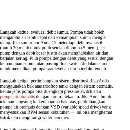
Langkah kedua: evaluasi debit sumur. Pompa tidak boleh
mengambil air lebih cepat dari kemampuan sumur mengisi
ulang. Jika sumur bor Anda 15 meter tapi debitnya kecil
(butuh 30 menit untuk pulih setelah dipompa 5 menit), jet
pump dengan debit besar justru akan menghabiskan air dan
berjalan kering. Pilih pompa dengan debit yang sesuai dengan
kemampuan sumur, atau pasang float switch di dalam sumur
untuk mematikan pompa saat level air turun terlalu rendah.
Langkah ketiga: pertimbangkan sistem distribusi. Jika Anda
menggunakan bak atas (rooftop tank) dengan sistem otomatis,
kedua jenis pompa bisa dilengkapi pressure switch atau
pompa air otomatis
dengan kontrol tekanan. Jika Anda butuh
tekanan langsung ke keran tanpa bak atas, pertimbangkan
pompa air otomatis dengan VSD (variable speed drive) yang
menyesuaikan RPM sesuai kebutuhan — ini bisa menghemat
listrik dan mengurangi water hammer.
Langkah keempat: hitung total biaya kepemilikan, bukan