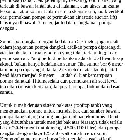
permukaan tanah, bak penampung bawah (ground tank) yang
terletak di bawah lantai atau di halaman, atau akses langsung
ke sungai atau kolam. Dalam semua skenario ini, jarak vertikal
dari permukaan pompa ke permukaan air (static suction lift)
biasanya di bawah 5 meter, jauh dalam jangkauan pompa
dangkal.
Sumur bor dangkal dengan kedalaman 5-7 meter juga masih
dalam jangkauan pompa dangkal, asalkan pompa dipasang di
atas tanah atau di ruang pompa yang tidak terlalu tinggi dari
permukaan air. Yang perlu diperhatikan adalah total head hisap
aktual, bukan hanya kedalaman sumur. Jika sumur bor 6 meter
tapi pompa dipasang di lantai 2 (3 meter di atas tanah), total
head hisap menjadi 9 meter — sudah di luar kemampuan
pompa dangkal. Hitung selalu dari permukaan air saat level
terendah (musim kemarau) ke pusat pompa, bukan dari dasar
sumur.
Untuk rumah dengan sistem bak atas (rooftop tank) yang
menggunakan pompa untuk mengisi bak dari sumber bawah,
pompa dangkal juga sering menjadi pilihan ekonomis. Debit
yang dibutuhkan untuk mengisi bak atas biasanya tidak terlalu
besar (30-60 menit untuk mengisi 500-1100 liter), dan pompa
dangkal dengan daya 125-250 watt sudah mencukupi.
Keunggulan utamanya: harga lebih rendah, instalasi lebih