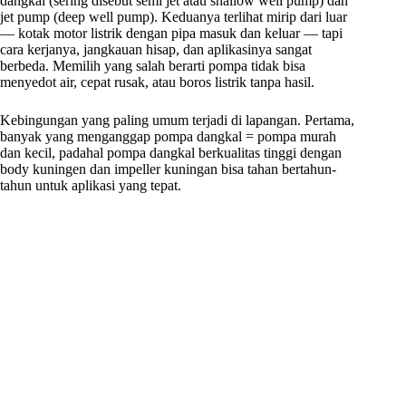
dangkal (sering disebut semi jet atau shallow well pump) dan
jet pump (deep well pump). Keduanya terlihat mirip dari luar
— kotak motor listrik dengan pipa masuk dan keluar — tapi
cara kerjanya, jangkauan hisap, dan aplikasinya sangat
berbeda. Memilih yang salah berarti pompa tidak bisa
menyedot air, cepat rusak, atau boros listrik tanpa hasil.
Kebingungan yang paling umum terjadi di lapangan. Pertama,
banyak yang menganggap pompa dangkal = pompa murah
dan kecil, padahal pompa dangkal berkualitas tinggi dengan
body kuningen dan impeller kuningan bisa tahan bertahun-
tahun untuk aplikasi yang tepat.