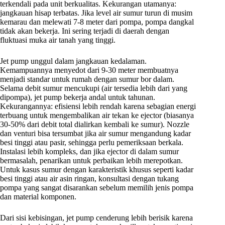
terkendali pada unit berkualitas. Kekurangan utamanya:
jangkauan hisap terbatas. Jika level air sumur turun di musim
kemarau dan melewati 7-8 meter dari pompa, pompa dangkal
tidak akan bekerja. Ini sering terjadi di daerah dengan
fluktuasi muka air tanah yang tinggi.
Jet pump unggul dalam jangkauan kedalaman.
Kemampuannya menyedot dari 9-30 meter membuatnya
menjadi standar untuk rumah dengan sumur bor dalam.
Selama debit sumur mencukupi (air tersedia lebih dari yang
dipompa), jet pump bekerja andal untuk tahunan.
Kekurangannya: efisiensi lebih rendah karena sebagian energi
terbuang untuk mengembalikan air tekan ke ejector (biasanya
30-50% dari debit total dialirkan kembali ke sumur). Nozzle
dan venturi bisa tersumbat jika air sumur mengandung kadar
besi tinggi atau pasir, sehingga perlu pemeriksaan berkala.
Instalasi lebih kompleks, dan jika ejector di dalam sumur
bermasalah, penarikan untuk perbaikan lebih merepotkan.
Untuk kasus sumur dengan karakteristik khusus seperti kadar
besi tinggi atau air asin ringan, konsultasi dengan tukang
pompa yang sangat disarankan sebelum memilih jenis pompa
dan material komponen.
Dari sisi kebisingan, jet pump cenderung lebih berisik karena