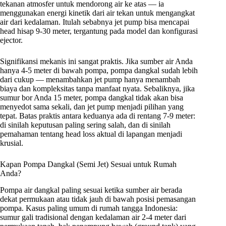
tekanan atmosfer untuk mendorong air ke atas — ia
menggunakan energi kinetik dari air tekan untuk mengangkat
air dari kedalaman. Itulah sebabnya jet pump bisa mencapai
head hisap 9-30 meter, tergantung pada model dan konfigurasi
ejector.
Signifikansi mekanis ini sangat praktis. Jika sumber air Anda
hanya 4-5 meter di bawah pompa, pompa dangkal sudah lebih
dari cukup — menambahkan jet pump hanya menambah
biaya dan kompleksitas tanpa manfaat nyata. Sebaliknya, jika
sumur bor Anda 15 meter, pompa dangkal tidak akan bisa
menyedot sama sekali, dan jet pump menjadi pilihan yang
tepat. Batas praktis antara keduanya ada di rentang 7-9 meter:
di sinilah keputusan paling sering salah, dan di sinilah
pemahaman tentang head loss aktual di lapangan menjadi
krusial.
Kapan Pompa Dangkal (Semi Jet) Sesuai untuk Rumah
Anda?
Pompa air dangkal paling sesuai ketika sumber air berada
dekat permukaan atau tidak jauh di bawah posisi pemasangan
pompa. Kasus paling umum di rumah tangga Indonesia:
sumur gali tradisional dengan kedalaman air 2-4 meter dari