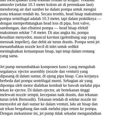
atmosfer (sekitar 10.3 meter kolom air di permukaan laut)
mendorong air dari sumber ke dalam pompa untuk mengisi
zona tekanan rendah itu. Secara teoritis, head hisap maksimum
pompa sentrifugal adalah 10.3 meter, tapi dalam praktiknya —
dengan memperhitungkan head loss di pipa, foot valve,
sambungan, dan efisiensi pompa — head hisap efektif
maksimum sekitar 7-8 meter. Di atas angka itu, pompa
kesulitan menyedot, muncul kavitasi (gelembung uap yang
merusak impeller), dan debit air turun drastis. Pompa semi jet
menambahkan nozzle kecil di inlet untuk sedikit
meningkatkan kemampuan hisap, tapi tetap dalam rentang
yang sama.
Jet pump menambahkan komponen kunci yang mengubah
segalanya: ejector assembly (nozzle dan venturi) yang
dipasang di dalam sumur, di ujung pipa hisap. Cara kerjanya
berbeda dari pompa sentrifugal murni. Sebagian air yang
dipompa oleh motor dialirkan kembali ke bawah melalui pipa
tekan ke ejector. Di dalam ejector, air bertekanan tinggi
melewati nozzle sempit, kecepatan naik drastis, dan tekanan
turun (efek Bernoulli). Tekanan rendah di sekitar nozzle ini
menyedot air dari sumur ke dalam venturi, lalu air hisap dan
air tekan bergabung dan naik melalui pipa return ke pompa.
Dengan mekanisme ini, jet pump tidak sekadar mengandalkan