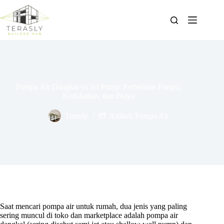
Skip
to
content
Pompa Air Dangkal vs Jet Pump: Perbedaan Fungsi,
Kedalaman, dan Biaya
Terasly
Artikel
,
Pompa Air
Saat mencari pompa air untuk rumah, dua jenis yang paling
sering muncul di toko dan marketplace adalah pompa air