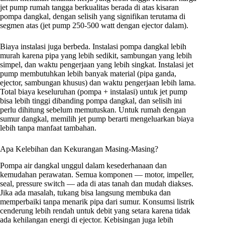
jet pump rumah tangga berkualitas berada di atas kisaran
pompa dangkal, dengan selisih yang signifikan terutama di
segmen atas (jet pump 250-500 watt dengan ejector dalam).
Biaya instalasi juga berbeda. Instalasi pompa dangkal lebih
murah karena pipa yang lebih sedikit, sambungan yang lebih
simpel, dan waktu pengerjaan yang lebih singkat. Instalasi jet
pump membutuhkan lebih banyak material (pipa ganda,
ejector, sambungan khusus) dan waktu pengerjaan lebih lama.
Total biaya keseluruhan (pompa + instalasi) untuk jet pump
bisa lebih tinggi dibanding pompa dangkal, dan selisih ini
perlu dihitung sebelum memutuskan. Untuk rumah dengan
sumur dangkal, memilih jet pump berarti mengeluarkan biaya
lebih tanpa manfaat tambahan.
Apa Kelebihan dan Kekurangan Masing-Masing?
Pompa air dangkal unggul dalam kesederhanaan dan
kemudahan perawatan. Semua komponen — motor, impeller,
seal, pressure switch — ada di atas tanah dan mudah diakses.
Jika ada masalah, tukang bisa langsung membuka dan
memperbaiki tanpa menarik pipa dari sumur. Konsumsi listrik
cenderung lebih rendah untuk debit yang setara karena tidak
ada kehilangan energi di ejector. Kebisingan juga lebih