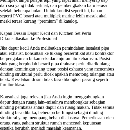
Multiplek tanpa pelapis tepi yang rapat akan menyerap uap
dari sisi yang tidak terlihat, dan pembengkakan baru terasa
setelah beberapa bulan. Untuk kondisi seperti ini, bahan
seperti PVC board atau multiplek marine lebih masuk akal
meski terasa kurang “premium” di katalog.
Kapan Desain Dapur Kecil dan Kitchen Set Perlu
Dikonsultasikan ke Profesional
Jika dapur kecil Anda melibatkan pemindahan instalasi pipa
atau exhaust, konsultasi ke tukang bersertifikat atau kontraktor
berpengalaman bukan sekadar anjuran–itu keharusan. Posisi
sink yang berpindah berarti pipa drainase perlu ditarik ulang
dengan kemiringan yang tepat; posisi exhaust yang menembus
dinding struktural perlu dicek apakah memotong tulangan atau
tidak. Kesalahan di sini tidak bisa dibongkar pasang seperti
furnitur biasa.
Konsultasi juga relevan jika Anda ingin menggabungkan
dapur dengan ruang lain–misalnya membongkar sebagian
dinding pembatas antara dapur dan ruang makan. Tidak semua
dinding bisa dibuka; beberapa berfungsi sebagai dinding
struktural yang menopang beban di atasnya. Pemeriksaan oleh
orang yang paham struktur rumah mencegah keputusan
estetika berubah menjadi masalah keamanan.