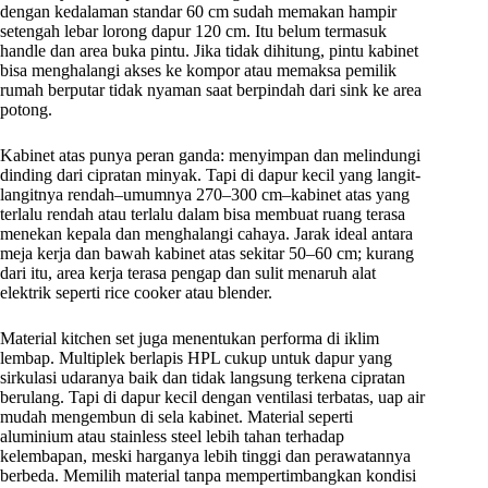
dengan kedalaman standar 60 cm sudah memakan hampir
setengah lebar lorong dapur 120 cm. Itu belum termasuk
handle dan area buka pintu. Jika tidak dihitung, pintu kabinet
bisa menghalangi akses ke kompor atau memaksa pemilik
rumah berputar tidak nyaman saat berpindah dari sink ke area
potong.
Kabinet atas punya peran ganda: menyimpan dan melindungi
dinding dari cipratan minyak. Tapi di dapur kecil yang langit-
langitnya rendah–umumnya 270–300 cm–kabinet atas yang
terlalu rendah atau terlalu dalam bisa membuat ruang terasa
menekan kepala dan menghalangi cahaya. Jarak ideal antara
meja kerja dan bawah kabinet atas sekitar 50–60 cm; kurang
dari itu, area kerja terasa pengap dan sulit menaruh alat
elektrik seperti rice cooker atau blender.
Material kitchen set juga menentukan performa di iklim
lembap. Multiplek berlapis HPL cukup untuk dapur yang
sirkulasi udaranya baik dan tidak langsung terkena cipratan
berulang. Tapi di dapur kecil dengan ventilasi terbatas, uap air
mudah mengembun di sela kabinet. Material seperti
aluminium atau stainless steel lebih tahan terhadap
kelembapan, meski harganya lebih tinggi dan perawatannya
berbeda. Memilih material tanpa mempertimbangkan kondisi