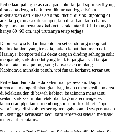
Perbedaan paling terasa ada pada alur kerja. Dapur kecil yang
dirancang dengan baik memiliki urutan logis: bahan
dikeluarkan dari kulkas atau rak, dicuci di sink, dipotong di
area kerja, dimasak di kompor, lalu disajikan–tanpa harus
berputar atau menabrak kabinet. Jarak antar titik ini mungkin
hanya 60–90 cm, tapi urutannya tetap terjaga.
Dapur yang sekadar diisi kitchen set cenderung mengikuti
bentuk kabinet yang tersedia, bukan kebutuhan memasak.
Hasilnya: kompor terlalu dekat dengan dinding sehingga sulit
mengaduk, sink di sudut yang tidak terjangkau saat tangan
basah, atau area potong yang hanya selebar talang.
Kabinetnya mungkin penuh, tapi fungsi kerjanya terganggu.
Perbedaan lain ada pada kelenturan perawatan. Dapur
terencana mempertimbangkan bagaimana membersihkan area
di belakang dan di bawah kabinet, bagaimana mengganti
sealant sink saat mulai retak, dan bagaimana mengecek
kebocoran pipa tanpa membongkar seluruh kabinet. Dapur
yang hanya diisi kabinet sering mengabaikan akses perawatan
ini, sehingga kerusakan kecil baru terdeteksi setelah merusak
material di sekitarnya.
Batasan yang Perlu Dipahami Sebelum Memilih Kitchen Set