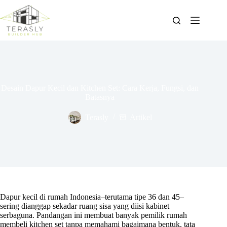
Skip
to
content
Desain Dapur Kecil dan Kitchen Set: Cara Kerja, Fungsi, dan
Batasnya
Terasly
Artikel
Dapur kecil di rumah Indonesia–terutama tipe 36 dan 45–
sering dianggap sekadar ruang sisa yang diisi kabinet
serbaguna. Pandangan ini membuat banyak pemilik rumah
membeli kitchen set tanpa memahami bagaimana bentuk, tata