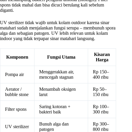
spons tidak mahal dan bisa dicuci berulang kali sebelum
diganti.
UV sterilizer tidak wajib untuk kolam outdoor karena sinar
matahari sudah menjalankan fungsi serupa – membunuh spora
alga dan sebagian patogen. UV lebih relevan untuk kolam
indoor yang tidak terpapar sinar matahari langsung.
Kisaran
Komponen
Fungsi Utama
Harga
Menggerakkan air,
Rp 150–
Pompa air
mencegah stagnan
400 ribu
Aerator /
Menambah oksigen
Rp 50–
bubble stone
larut
150 ribu
Saring kotoran +
Rp 100–
Filter spons
bakteri baik
300 ribu
Bunuh alga dan
Rp 300–
UV sterilizer
patogen
800 ribu