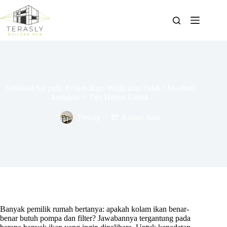
Skip
to
content
Sirkulasi Air pada Kolam Ikan: Wajib atau Tidak? Jawaban
Lengkap + Tips Hemat Listrik
Terasly
Kolam Ikan
Banyak pemilik rumah bertanya: apakah kolam ikan benar-
benar butuh pompa dan filter? Jawabannya tergantung pada