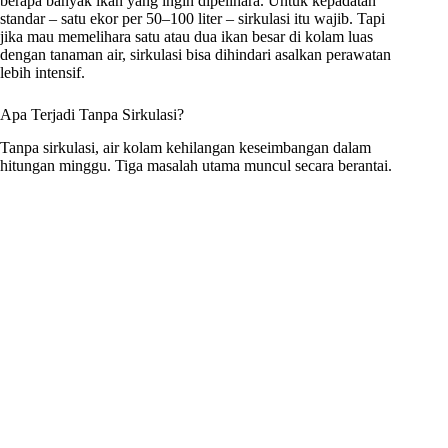
berapa banyak ikan yang ingin dipelihara. Untuk kepadatan
standar – satu ekor per 50–100 liter – sirkulasi itu wajib. Tapi
jika mau memelihara satu atau dua ikan besar di kolam luas
dengan tanaman air, sirkulasi bisa dihindari asalkan perawatan
lebih intensif.
Apa Terjadi Tanpa Sirkulasi?
Tanpa sirkulasi, air kolam kehilangan keseimbangan dalam
hitungan minggu. Tiga masalah utama muncul secara berantai.