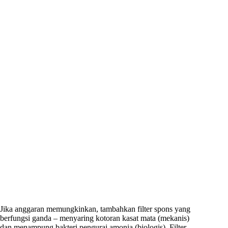
Jika anggaran memungkinkan, tambahkan filter spons yang
berfungsi ganda – menyaring kotoran kasat mata (mekanis)
dan menampung bakteri pengurai amonia (biologis). Filter