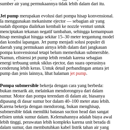
sumber air yang permukaannya tidak lebih dalam dari itu.
Jet pump
merupakan evolusi dari pompa hisap konvensional.
Ia menggunakan mekanisme ejector — sebagian air yang
sudah dipompa dialirkan kembali ke nozzle venturi untuk
menciptakan tekanan negatif tambahan, sehingga kemampuan
hisap meningkat hingga sekitar 15–30 meter tergantung model
dan kondisi lapangan. Jet pump menjadi solusi populer di
daerah yang permukaan airnya lebih dalam dari jangkauan
pompa konvensional tetapi belum memerlukan submersible.
Namun, efisiensi jet pump lebih rendah karena sebagian
energi terbuang untuk siklus ejector, dan suara operasinya
cenderung lebih keras. Untuk detail perbandingan antara jet
pump dan jenis lainnya, lihat halaman
jet pump
.
Pompa submersible
bekerja dengan cara yang berbeda:
bukan menarik air, melainkan mendorongnya dari dalam
sumur. Motor dan pompa terendam di dalam air, biasanya
dipasang di dasar sumur bor dalam 40–100 meter atau lebih.
Karena bekerja dengan mendorong, bukan menghisap,
submersible tidak memiliki batasan suction head dan sangat
efisien untuk sumur dalam. Kelemahannya adalah biaya awal
lebih tinggi, perawatan lebih kompleks karena unit berada di
dalam sumur, dan membutuhkan kabel listrik tahan air yang