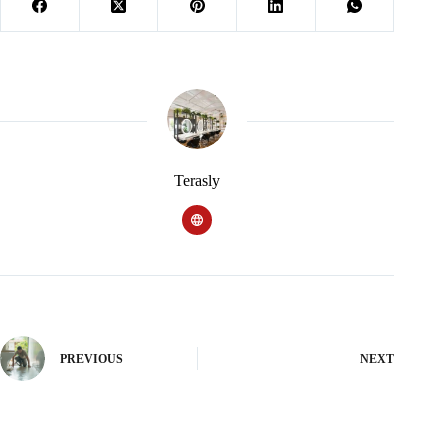
Terasly
PREVIOUS
NEXT