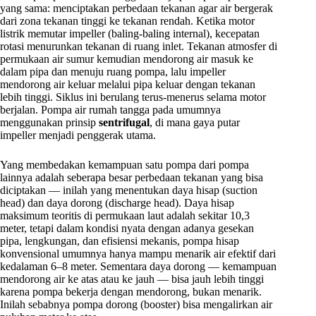
yang sama: menciptakan perbedaan tekanan agar air bergerak
dari zona tekanan tinggi ke tekanan rendah. Ketika motor
listrik memutar impeller (baling-baling internal), kecepatan
rotasi menurunkan tekanan di ruang inlet. Tekanan atmosfer di
permukaan air sumur kemudian mendorong air masuk ke
dalam pipa dan menuju ruang pompa, lalu impeller
mendorong air keluar melalui pipa keluar dengan tekanan
lebih tinggi. Siklus ini berulang terus-menerus selama motor
berjalan. Pompa air rumah tangga pada umumnya
menggunakan prinsip
sentrifugal
, di mana gaya putar
impeller menjadi penggerak utama.
Yang membedakan kemampuan satu pompa dari pompa
lainnya adalah seberapa besar perbedaan tekanan yang bisa
diciptakan — inilah yang menentukan daya hisap (suction
head) dan daya dorong (discharge head). Daya hisap
maksimum teoritis di permukaan laut adalah sekitar 10,3
meter, tetapi dalam kondisi nyata dengan adanya gesekan
pipa, lengkungan, dan efisiensi mekanis, pompa hisap
konvensional umumnya hanya mampu menarik air efektif dari
kedalaman 6–8 meter. Sementara daya dorong — kemampuan
mendorong air ke atas atau ke jauh — bisa jauh lebih tinggi
karena pompa bekerja dengan mendorong, bukan menarik.
Inilah sebabnya pompa dorong (booster) bisa mengalirkan air