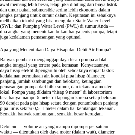
awal memang lebih besar, tetapi jika dihitung dari biaya listrik
dan umur pakai, submersible sering lebih ekonomis dalam
jangka panjang untuk sumur dalam. Keputusan ini sebaiknya
melibatkan teknisi yang bisa mengukur Static Water Level
(SWL) dan Pumping Water Level (PWL) di sumur Anda —
dua angka yang menentukan bukan hanya jenis pompa, tetapi
juga kedalaman pemasangan yang optimal.
Apa yang Menentukan Daya Hisap dan Debit Air Pompa?
Banyak pembaca menganggap daya hisap pompa adalah
angka tunggal yang tertera pada kemasan. Kenyataannya,
daya hisap efektif dipengaruhi oleh setidaknya empat faktor:
kedalaman permukaan air, kondisi pipa hisap (diameter,
panjang, jumlah sambungan dan belokan), ketinggian
pemasangan pompa dari bibir sumur, dan tekanan atmosfer
lokal. Pompa yang diklaim “hisap 9 meter” di laboratorium
bisa hanya mampu 6 meter di lapangan karena setiap belokan
90 derajat pada pipa hisap setara dengan penambahan panjang
pipa lurus sekitar 0,5–1 meter dalam hal kehilangan tekanan.
Semakin banyak sambungan, semakin besar kerugian.
Debit air — volume air yang mampu dipompa per satuan
waktu — ditentukan oleh daya motor (dalam watt), diameter