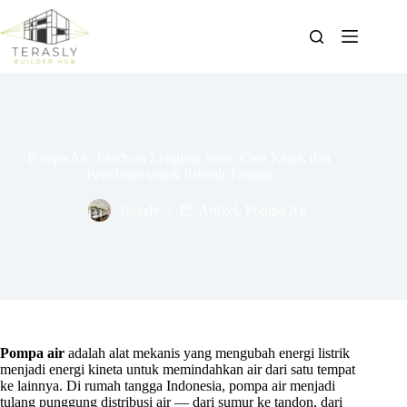
Skip
to
content
Pompa Air: Panduan Lengkap Jenis, Cara Kerja, dan
Pemilihan untuk Rumah Tangga
Terasly
Artikel
,
Pompa Air
Pompa air
adalah alat mekanis yang mengubah energi listrik
menjadi energi kineta untuk memindahkan air dari satu tempat
ke lainnya. Di rumah tangga Indonesia, pompa air menjadi
tulang punggung distribusi air — dari sumur ke tandon, dari