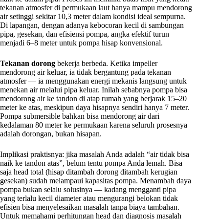
tekanan atmosfer di permukaan laut hanya mampu mendorong
air setinggi sekitar 10,3 meter dalam kondisi ideal sempurna.
Di lapangan, dengan adanya kebocoran kecil di sambungan
pipa, gesekan, dan efisiensi pompa, angka efektif turun
menjadi 6–8 meter untuk pompa hisap konvensional.
Tekanan dorong
bekerja berbeda. Ketika impeller
mendorong air keluar, ia tidak bergantung pada tekanan
atmosfer — ia menggunakan energi mekanis langsung untuk
menekan air melalui pipa keluar. Inilah sebabnya pompa bisa
mendorong air ke tandon di atap rumah yang berjarak 15–20
meter ke atas, meskipun daya hisapnya sendiri hanya 7 meter.
Pompa submersible bahkan bisa mendorong air dari
kedalaman 80 meter ke permukaan karena seluruh prosesnya
adalah dorongan, bukan hisapan.
Implikasi praktisnya: jika masalah Anda adalah “air tidak bisa
naik ke tandon atas”, belum tentu pompa Anda lemah. Bisa
saja head total (hisap ditambah dorong ditambah kerugian
gesekan) sudah melampaui kapasitas pompa. Menambah daya
pompa bukan selalu solusinya — kadang mengganti pipa
yang terlalu kecil diameter atau mengurangi belokan tidak
efisien bisa menyelesaikan masalah tanpa biaya tambahan.
Untuk memahami perhitungan head dan diagnosis masalah