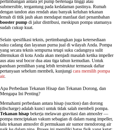
pertimbangan antara jet pump bertenaga tinggi atau
submersible, tergantung pada kedalaman pastinya. Rumah
dengan tandon atas rendah atau banyak keluhan tekanan
lemah di titik jauh akan mendapat manfaat dari penambahan
booster pump
di jalur distribusi, meskipun pompa utamanya
sudah cukup kuat.
Selain spesifikasi teknis, pertimbangkan juga ketersediaan
suku cadang dan layanan purna jual di wilayah Anda. Pompa
yang secara teknis sempurna tetapi suku cadangnya sulit
ditemukan di kota Anda akan menjadi masalah ketika impeller
aus atau seal bocor dua atau tiga tahun kemudian. Untuk
panduan pemilihan yang lebih terstruktur termasuk daftar
pertanyaan sebelum membeli, kunjungi
cara memilih pompa
air
.
Apa Perbedaan Tekanan Hisap dan Tekanan Dorong, dan
Mengapa Ini Penting?
Memahami perbedaan antara hisap (suction) dan dorong
(discharge) adalah kunci untuk tidak salah membeli pompa.
Tekanan hisap
bekerja melawan gravitasi dan atmosfer —
pompa menciptakan vakum sebagian di dalam ruang impeller,
lalu tekanan atmosfer di permukaan air sumor mendorong air
naik ke dalam pipa. Proses ini memiliki batas fisik yang ketat: