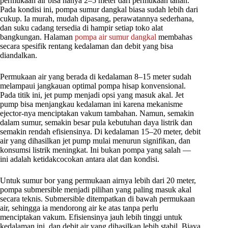
permukaan air bisa hanya 2–5 meter dari permukaan tanah.
Pada kondisi ini, pompa sumur dangkal biasa sudah lebih dari
cukup. Ia murah, mudah dipasang, perawatannya sederhana,
dan suku cadang tersedia di hampir setiap toko alat
bangkungan. Halaman
pompa air sumur dangkal
membahas
secara spesifik rentang kedalaman dan debit yang bisa
diandalkan.
Permukaan air yang berada di kedalaman 8–15 meter sudah
melampaui jangkauan optimal pompa hisap konvensional.
Pada titik ini, jet pump menjadi opsi yang masuk akal. Jet
pump bisa menjangkau kedalaman ini karena mekanisme
ejector-nya menciptakan vakum tambahan. Namun, semakin
dalam sumur, semakin besar pula kebutuhan daya listrik dan
semakin rendah efisiensinya. Di kedalaman 15–20 meter, debit
air yang dihasilkan jet pump mulai menurun signifikan, dan
konsumsi listrik meningkat. Ini bukan pompa yang salah —
ini adalah ketidakcocokan antara alat dan kondisi.
Untuk sumur bor yang permukaan airnya lebih dari 20 meter,
pompa submersible menjadi pilihan yang paling masuk akal
secara teknis. Submersible ditempatkan di bawah permukaan
air, sehingga ia mendorong air ke atas tanpa perlu
menciptakan vakum. Efisiensinya jauh lebih tinggi untuk
kedalaman ini, dan debit air yang dihasilkan lebih stabil. Biaya