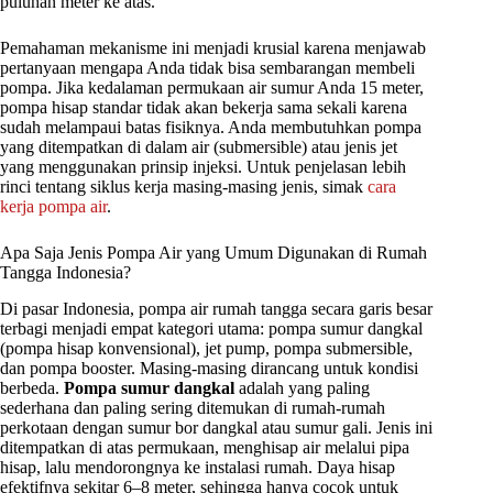
puluhan meter ke atas.
Pemahaman mekanisme ini menjadi krusial karena menjawab
pertanyaan mengapa Anda tidak bisa sembarangan membeli
pompa. Jika kedalaman permukaan air sumur Anda 15 meter,
pompa hisap standar tidak akan bekerja sama sekali karena
sudah melampaui batas fisiknya. Anda membutuhkan pompa
yang ditempatkan di dalam air (submersible) atau jenis jet
yang menggunakan prinsip injeksi. Untuk penjelasan lebih
rinci tentang siklus kerja masing-masing jenis, simak
cara
kerja pompa air
.
Apa Saja Jenis Pompa Air yang Umum Digunakan di Rumah
Tangga Indonesia?
Di pasar Indonesia, pompa air rumah tangga secara garis besar
terbagi menjadi empat kategori utama: pompa sumur dangkal
(pompa hisap konvensional), jet pump, pompa submersible,
dan pompa booster. Masing-masing dirancang untuk kondisi
berbeda.
Pompa sumur dangkal
adalah yang paling
sederhana dan paling sering ditemukan di rumah-rumah
perkotaan dengan sumur bor dangkal atau sumur gali. Jenis ini
ditempatkan di atas permukaan, menghisap air melalui pipa
hisap, lalu mendorongnya ke instalasi rumah. Daya hisap
efektifnya sekitar 6–8 meter, sehingga hanya cocok untuk