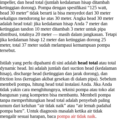
impeller, dan head total (jumlah kedalaman hisap ditambah
ketinggian dorong). Pompa dengan spesifikasi “125 watt,
head 30 meter” tidak berarti ia bisa menyedot dari 30 meter
sekaligus mendorong ke atas 30 meter. Angka head 30 meter
adalah head total: jika kedalaman hisap Anda 7 meter dan
ketinggian tandon 10 meter ditambah 3 meter untuk pipa
distribusi, totalnya 20 meter — masih dalam jangkauan. Tetapi
jika kedalaman hisap 12 meter dan ketinggian dorong 25
meter, total 37 meter sudah melampaui kemampuan pompa
tersebut.
Istilah yang perlu dipahami di sini adalah
head total
atau total
dynamic head. Ini adalah jumlah dari suction head (kedalaman
hisap), discharge head (ketinggian dan jarak dorong), dan
friction loss (kerugian akibat gesekan di dalam pipa). Sebelum
membeli pompa, hitung head total instalasi Anda. Jika Anda
tidak yakin cara menghitungnya, teknisi pompa atau toko alat
bangunan yang kompeten bisa membantu. Membeli pompa
tanpa memperhitungkan head total adalah penyebab paling
umum dari keluhan “air tidak naik” atau “air lemah padahal
pompa baru”. Untuk diagnosis masalah ketika air tidak
mengalir sesuai harapan, baca
pompa air tidak naik
.