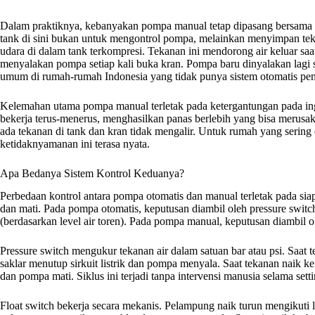
Dalam praktiknya, kebanyakan pompa manual tetap dipasang bersama p
tank di sini bukan untuk mengontrol pompa, melainkan menyimpan teka
udara di dalam tank terkompresi. Tekanan ini mendorong air keluar saa
menyalakan pompa setiap kali buka kran. Pompa baru dinyalakan lagi sa
umum di rumah-rumah Indonesia yang tidak punya sistem otomatis pe
Kelemahan utama pompa manual terletak pada ketergantungan pada in
bekerja terus-menerus, menghasilkan panas berlebih yang bisa merus
ada tekanan di tank dan kran tidak mengalir. Untuk rumah yang sering 
ketidaknyamanan ini terasa nyata.
Apa Bedanya Sistem Kontrol Keduanya?
Perbedaan kontrol antara pompa otomatis dan manual terletak pada s
dan mati. Pada pompa otomatis, keputusan diambil oleh pressure switch
(berdasarkan level air toren). Pada pompa manual, keputusan diambil o
Pressure switch mengukur tekanan air dalam satuan bar atau psi. Saat te
saklar menutup sirkuit listrik dan pompa menyala. Saat tekanan naik ke 
dan pompa mati. Siklus ini terjadi tanpa intervensi manusia selama sett
Float switch bekerja secara mekanis. Pelampung naik turun mengikuti lev