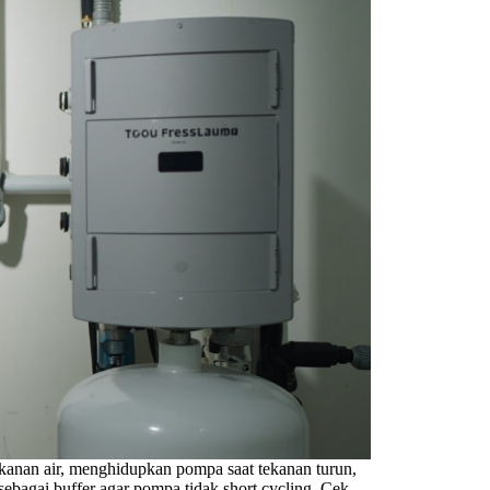
ekanan air, menghidupkan pompa saat tekanan turun,
sebagai buffer agar pompa tidak short cycling. Cek