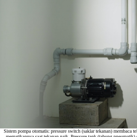
Sistem pompa otomatis: pressure switch (saklar tekanan) membaca t
mematikannya saat tekanan naik. Pressure tank (tabung pneumatik) 