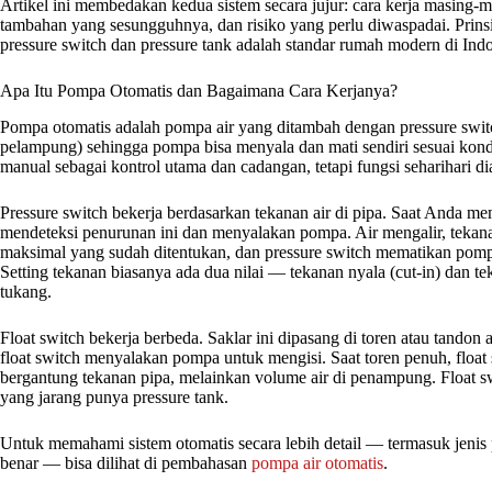
Artikel ini membedakan kedua sistem secara jujur: cara kerja masing-
tambahan yang sesungguhnya, dan risiko yang perlu diwaspadai. Prin
pressure switch dan pressure tank adalah standar rumah modern di Indo
Apa Itu Pompa Otomatis dan Bagaimana Cara Kerjanya?
Pompa otomatis adalah pompa air yang ditambah dengan pressure switch 
pelampung) sehingga pompa bisa menyala dan mati sendiri sesuai kondis
manual sebagai kontrol utama dan cadangan, tetapi fungsi seharihari dia
Pressure switch bekerja berdasarkan tekanan air di pipa. Saat Anda me
mendeteksi penurunan ini dan menyalakan pompa. Air mengalir, tekanan
maksimal yang sudah ditentukan, dan pressure switch mematikan pompa. 
Setting tekanan biasanya ada dua nilai — tekanan nyala (cut-in) dan t
tukang.
Float switch bekerja berbeda. Saklar ini dipasang di toren atau tandon a
float switch menyalakan pompa untuk mengisi. Saat toren penuh, float
bergantung tekanan pipa, melainkan volume air di penampung. Float 
yang jarang punya pressure tank.
Untuk memahami sistem otomatis secara lebih detail — termasuk jenis p
benar — bisa dilihat di pembahasan
pompa air otomatis
.