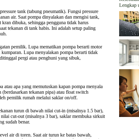
Lengkap u
ressure tank (tabung pneumatik). Fungsi pressure
nan air. Saat pompa dinyalakan dan mengisi tank,
t kran dibuka, sehingga pengguna tidak harus
at tekanan di tank habis. Ini adalah setup paling
nuh.
gatan pemilik. Lupa mematikan pompa berarti motor
ak kumparan. Lupa menyalakan pompa berarti tidak
ditinggal pergi atau penghuni yang sibuk,
iapa atau apa yang memutuskan kapan pompa menyala
 (berdasarkan tekanan pipa) atau float switch
leh pemilik rumah melalui saklar on/off.
kanan turun di bawah nilai cut-in (misalnya 1.5 bar),
nilai cut-out (misalnya 3 bar), saklar membuka sirkuit
ing sudah benar.
el air di toren. Saat air turun ke batas bawah,