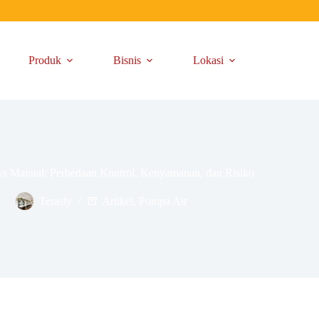
Produk
Bisnis
Lokasi
s Manual: Perbedaan Kontrol, Kenyamanan, dan Risiko
Terasly
Artikel
,
Pompa Air