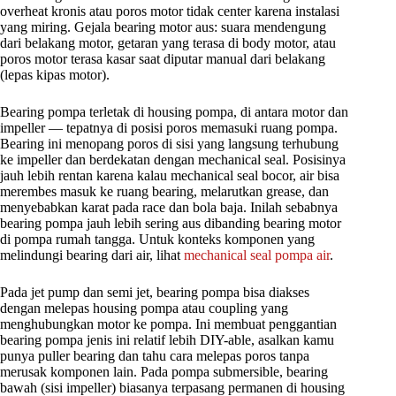
overheat kronis atau poros motor tidak center karena instalasi
yang miring. Gejala bearing motor aus: suara mendengung
dari belakang motor, getaran yang terasa di body motor, atau
poros motor terasa kasar saat diputar manual dari belakang
(lepas kipas motor).
Bearing pompa terletak di housing pompa, di antara motor dan
impeller — tepatnya di posisi poros memasuki ruang pompa.
Bearing ini menopang poros di sisi yang langsung terhubung
ke impeller dan berdekatan dengan mechanical seal. Posisinya
jauh lebih rentan karena kalau mechanical seal bocor, air bisa
merembes masuk ke ruang bearing, melarutkan grease, dan
menyebabkan karat pada race dan bola baja. Inilah sebabnya
bearing pompa jauh lebih sering aus dibanding bearing motor
di pompa rumah tangga. Untuk konteks komponen yang
melindungi bearing dari air, lihat
mechanical seal pompa air
.
Pada jet pump dan semi jet, bearing pompa bisa diakses
dengan melepas housing pompa atau coupling yang
menghubungkan motor ke pompa. Ini membuat penggantian
bearing pompa jenis ini relatif lebih DIY-able, asalkan kamu
punya puller bearing dan tahu cara melepas poros tanpa
merusak komponen lain. Pada pompa submersible, bearing
bawah (sisi impeller) biasanya terpasang permanen di housing