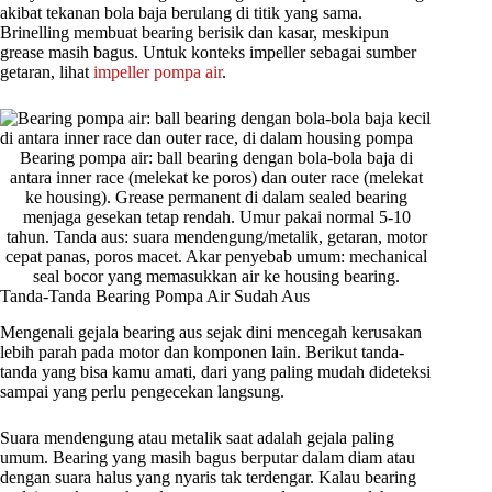
akibat tekanan bola baja berulang di titik yang sama.
Brinelling membuat bearing berisik dan kasar, meskipun
grease masih bagus. Untuk konteks impeller sebagai sumber
getaran, lihat
impeller pompa air
.
Bearing pompa air: ball bearing dengan bola-bola baja di
antara inner race (melekat ke poros) dan outer race (melekat
ke housing). Grease permanent di dalam sealed bearing
menjaga gesekan tetap rendah. Umur pakai normal 5-10
tahun. Tanda aus: suara mendengung/metalik, getaran, motor
cepat panas, poros macet. Akar penyebab umum: mechanical
seal bocor yang memasukkan air ke housing bearing.
Tanda-Tanda Bearing Pompa Air Sudah Aus
Mengenali gejala bearing aus sejak dini mencegah kerusakan
lebih parah pada motor dan komponen lain. Berikut tanda-
tanda yang bisa kamu amati, dari yang paling mudah dideteksi
sampai yang perlu pengecekan langsung.
Suara mendengung atau metalik saat adalah gejala paling
umum. Bearing yang masih bagus berputar dalam diam atau
dengan suara halus yang nyaris tak terdengar. Kalau bearing