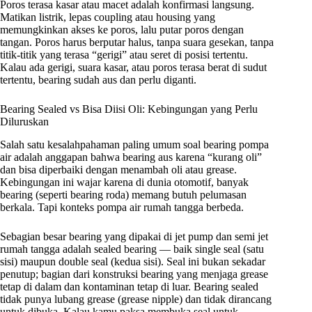
Poros terasa kasar atau macet adalah konfirmasi langsung.
Matikan listrik, lepas coupling atau housing yang
memungkinkan akses ke poros, lalu putar poros dengan
tangan. Poros harus berputar halus, tanpa suara gesekan, tanpa
titik-titik yang terasa “gerigi” atau seret di posisi tertentu.
Kalau ada gerigi, suara kasar, atau poros terasa berat di sudut
tertentu, bearing sudah aus dan perlu diganti.
Bearing Sealed vs Bisa Diisi Oli: Kebingungan yang Perlu
Diluruskan
Salah satu kesalahpahaman paling umum soal bearing pompa
air adalah anggapan bahwa bearing aus karena “kurang oli”
dan bisa diperbaiki dengan menambah oli atau grease.
Kebingungan ini wajar karena di dunia otomotif, banyak
bearing (seperti bearing roda) memang butuh pelumasan
berkala. Tapi konteks pompa air rumah tangga berbeda.
Sebagian besar bearing yang dipakai di jet pump dan semi jet
rumah tangga adalah sealed bearing — baik single seal (satu
sisi) maupun double seal (kedua sisi). Seal ini bukan sekadar
penutup; bagian dari konstruksi bearing yang menjaga grease
tetap di dalam dan kontaminan tetap di luar. Bearing sealed
tidak punya lubang grease (grease nipple) dan tidak dirancang
untuk dibuka. Kalau kamu paksa membuka seal untuk