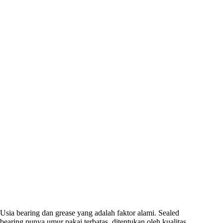
Usia bearing dan grease yang adalah faktor alami. Sealed
bearing punya umur pakai terbatas, ditentukan oleh kualitas