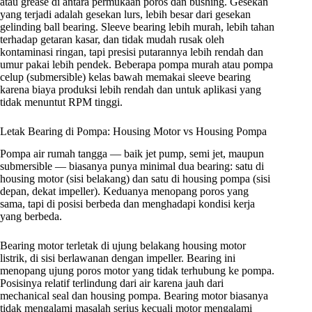
atau grease di antara permukaan poros dan bushing. Gesekan
yang terjadi adalah gesekan lurs, lebih besar dari gesekan
gelinding ball bearing. Sleeve bearing lebih murah, lebih tahan
terhadap getaran kasar, dan tidak mudah rusak oleh
kontaminasi ringan, tapi presisi putarannya lebih rendah dan
umur pakai lebih pendek. Beberapa pompa murah atau pompa
celup (submersible) kelas bawah memakai sleeve bearing
karena biaya produksi lebih rendah dan untuk aplikasi yang
tidak menuntut RPM tinggi.
Letak Bearing di Pompa: Housing Motor vs Housing Pompa
Pompa air rumah tangga — baik jet pump, semi jet, maupun
submersible — biasanya punya minimal dua bearing: satu di
housing motor (sisi belakang) dan satu di housing pompa (sisi
depan, dekat impeller). Keduanya menopang poros yang
sama, tapi di posisi berbeda dan menghadapi kondisi kerja
yang berbeda.
Bearing motor terletak di ujung belakang housing motor
listrik, di sisi berlawanan dengan impeller. Bearing ini
menopang ujung poros motor yang tidak terhubung ke pompa.
Posisinya relatif terlindung dari air karena jauh dari
mechanical seal dan housing pompa. Bearing motor biasanya
tidak mengalami masalah serius kecuali motor mengalami