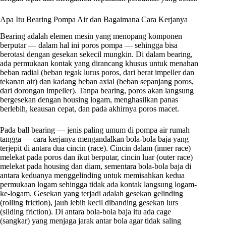
Apa Itu Bearing Pompa Air dan Bagaimana Cara Kerjanya
Bearing adalah elemen mesin yang menopang komponen
berputar — dalam hal ini poros pompa — sehingga bisa
berotasi dengan gesekan sekecil mungkin. Di dalam bearing,
ada permukaan kontak yang dirancang khusus untuk menahan
beban radial (beban tegak lurus poros, dari berat impeller dan
tekanan air) dan kadang beban axial (beban sepanjang poros,
dari dorongan impeller). Tanpa bearing, poros akan langsung
bergesekan dengan housing logam, menghasilkan panas
berlebih, keausan cepat, dan pada akhirnya poros macet.
Pada ball bearing — jenis paling umum di pompa air rumah
tangga — cara kerjanya mengandalkan bola-bola baja yang
terjepit di antara dua cincin (race). Cincin dalam (inner race)
melekat pada poros dan ikut berputar, cincin luar (outer race)
melekat pada housing dan diam, sementara bola-bola baja di
antara keduanya menggelinding untuk memisahkan kedua
permukaan logam sehingga tidak ada kontak langsung logam-
ke-logam. Gesekan yang terjadi adalah gesekan gelinding
(rolling friction), jauh lebih kecil dibanding gesekan lurs
(sliding friction). Di antara bola-bola baja itu ada cage
(sangkar) yang menjaga jarak antar bola agar tidak saling