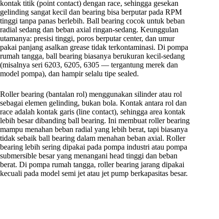
kontak titik (point contact) dengan race, sehingga gesekan
gelinding sangat kecil dan bearing bisa berputar pada RPM
tinggi tanpa panas berlebih. Ball bearing cocok untuk beban
radial sedang dan beban axial ringan-sedang. Keunggulan
utamanya: presisi tinggi, poros berputar center, dan umur
pakai panjang asalkan grease tidak terkontaminasi. Di pompa
rumah tangga, ball bearing biasanya berukuran kecil-sedang
(misalnya seri 6203, 6205, 6305 — tergantung merek dan
model pompa), dan hampir selalu tipe sealed.
Roller bearing (bantalan rol) menggunakan silinder atau rol
sebagai elemen gelinding, bukan bola. Kontak antara rol dan
race adalah kontak garis (line contact), sehingga area kontak
lebih besar dibanding ball bearing. Ini membuat roller bearing
mampu menahan beban radial yang lebih berat, tapi biasanya
tidak sebaik ball bearing dalam menahan beban axial. Roller
bearing lebih sering dipakai pada pompa industri atau pompa
submersible besar yang menangani head tinggi dan beban
berat. Di pompa rumah tangga, roller bearing jarang dipakai
kecuali pada model semi jet atau jet pump berkapasitas besar.