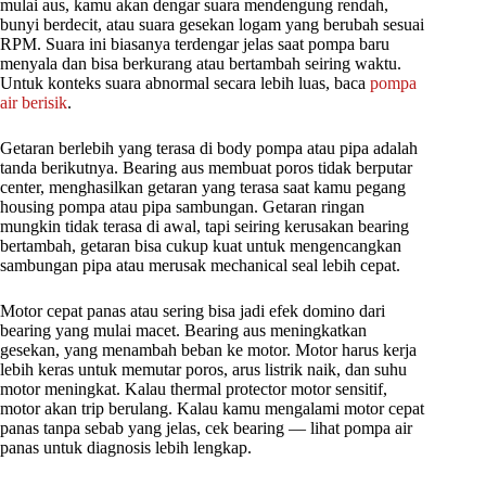
mulai aus, kamu akan dengar suara mendengung rendah,
bunyi berdecit, atau suara gesekan logam yang berubah sesuai
RPM. Suara ini biasanya terdengar jelas saat pompa baru
menyala dan bisa berkurang atau bertambah seiring waktu.
Untuk konteks suara abnormal secara lebih luas, baca
pompa
air berisik
.
Getaran berlebih yang terasa di body pompa atau pipa adalah
tanda berikutnya. Bearing aus membuat poros tidak berputar
center, menghasilkan getaran yang terasa saat kamu pegang
housing pompa atau pipa sambungan. Getaran ringan
mungkin tidak terasa di awal, tapi seiring kerusakan bearing
bertambah, getaran bisa cukup kuat untuk mengencangkan
sambungan pipa atau merusak mechanical seal lebih cepat.
Motor cepat panas atau sering bisa jadi efek domino dari
bearing yang mulai macet. Bearing aus meningkatkan
gesekan, yang menambah beban ke motor. Motor harus kerja
lebih keras untuk memutar poros, arus listrik naik, dan suhu
motor meningkat. Kalau thermal protector motor sensitif,
motor akan trip berulang. Kalau kamu mengalami motor cepat
panas tanpa sebab yang jelas, cek bearing — lihat pompa air
panas untuk diagnosis lebih lengkap.