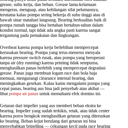
grease, suhu kerja, dan beban. Grease lama-kelamaan
mengeras, menguap, atau kehilangan sifat pelumasnya,
terutama kalau pompa sering bekerja di suhu tinggi atau di
bawah sinar matahari langsung. Bearing berkualitas baik di
pompa rumah tangga bisa bertahan bertahun-tahun dalam
kondisi normal, tapi tidak ada angka pasti karena sangat
tergantung pada pemakaian dan lingkungan.
Overheat karena pompa kerja berlebihan mempercepat
kerusakan bearing. Pompa yang terus-menerus menyala
karena pressure switch rusak, atau pompa yang beroperasi
tanpa air (dry running) karena priming tidak sempurna,
menghasilkan panas berlebih yang mempercepat degradasi
grease. Panas juga membuat logam race dan bola baja
memuai, mengurangi clearance internal bearing, dan
meningkatkan gesekan. Kalau kamu mengalami pompa yang
cepat panas, bearing aus bisa jadi penyebab atau akibat —
lihat
pompa air panas
untuk memahami efek domino ini.
Getaran dari impeller yang aus memberi beban ekstra ke
bearing. Impeller yang sudah terkikis, retak, atau tidak center
karena poros bengkok menghasilkan getaran yang diteruskan
ke bearing. Beban kejut berulang dari getaran ini bisa
menyebabkan brinelling — cekungan kecil pada race bearing