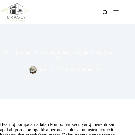
Skip
to
content
Bearing Pompa Air: Fungsi, Jenis, Letak, dan Tanda-Tanda
Aus
Terasly
Artikel
,
Pompa Air
Bearing pompa air adalah komponen kecil yang menentukan
apakah poros pompa bisa berputar halus atau justru berdecit,