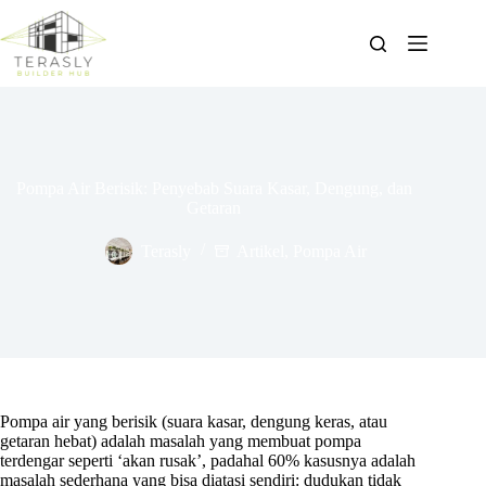
Skip
to
content
Pompa Air Berisik: Penyebab Suara Kasar, Dengung, dan
Getaran
Terasly
Artikel
,
Pompa Air
Pompa air yang berisik (suara kasar, dengung keras, atau
getaran hebat) adalah masalah yang membuat pompa
terdengar seperti ‘akan rusak’, padahal 60% kasusnya adalah
masalah sederhana yang bisa diatasi sendiri: dudukan tidak