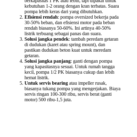
berkapasitas 1 PK atau lebih, tapi dipakai untuk
kebutuhan 1-2 orang dengan kran terbatas. Suara
pompa lebih keras dari yang dibutuhkan.
Efisiensi rendah
: pompa oversized bekerja pada
30-50% beban, dan efisiensi motor pada beban
rendah biasanya 50-60%. Ini artinya 40-50%
listrik terbuang sebagai panas dan suara.
Solusi jangka pendek
: tambah peredam getaran
di dudukan (karet atau spring mount), dan
pastikan dudukan beton kuat untuk meredam
getaran.
Solusi jangka panjang
: ganti dengan pompa
yang kapasitasnya sesuai. Untuk rumah tangga
kecil, pompa 1/2 PK biasanya cukup dan lebih
hemat listrik.
Untuk servis bearing
atau impeller rusak,
biasanya tukang pompa yang mengerjakan. Biaya
servis ringan 100-300 ribu, servis berat (ganti
motor) 500 ribu-1,5 juta.