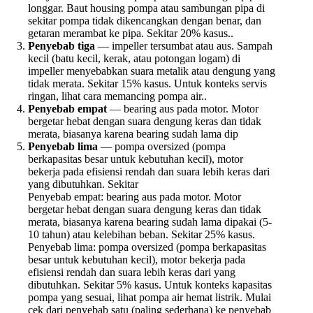
longgar. Baut housing pompa atau sambungan pipa di
sekitar pompa tidak dikencangkan dengan benar, dan
getaran merambat ke pipa. Sekitar 20% kasus..
Penyebab tiga
— impeller tersumbat atau aus. Sampah
kecil (batu kecil, kerak, atau potongan logam) di
impeller menyebabkan suara metalik atau dengung yang
tidak merata. Sekitar 15% kasus. Untuk konteks servis
ringan, lihat cara memancing pompa air..
Penyebab empat
— bearing aus pada motor. Motor
bergetar hebat dengan suara dengung keras dan tidak
merata, biasanya karena bearing sudah lama dip
Penyebab lima
— pompa oversized (pompa
berkapasitas besar untuk kebutuhan kecil), motor
bekerja pada efisiensi rendah dan suara lebih keras dari
yang dibutuhkan. Sekitar
Penyebab empat: bearing aus pada motor. Motor
bergetar hebat dengan suara dengung keras dan tidak
merata, biasanya karena bearing sudah lama dipakai (5-
10 tahun) atau kelebihan beban. Sekitar 25% kasus.
Penyebab lima: pompa oversized (pompa berkapasitas
besar untuk kebutuhan kecil), motor bekerja pada
efisiensi rendah dan suara lebih keras dari yang
dibutuhkan. Sekitar 5% kasus. Untuk konteks kapasitas
pompa yang sesuai, lihat pompa air hemat listrik. Mulai
cek dari penyebab satu (paling sederhana) ke penyebab