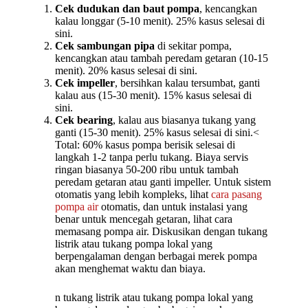
Cek dudukan dan baut pompa
, kencangkan
kalau longgar (5-10 menit). 25% kasus selesai di
sini.
Cek sambungan pipa
di sekitar pompa,
kencangkan atau tambah peredam getaran (10-15
menit). 20% kasus selesai di sini.
Cek impeller
, bersihkan kalau tersumbat, ganti
kalau aus (15-30 menit). 15% kasus selesai di
sini.
Cek bearing
, kalau aus biasanya tukang yang
ganti (15-30 menit). 25% kasus selesai di sini.<
Total: 60% kasus pompa berisik selesai di
langkah 1-2 tanpa perlu tukang. Biaya servis
ringan biasanya 50-200 ribu untuk tambah
peredam getaran atau ganti impeller. Untuk sistem
otomatis yang lebih kompleks, lihat
cara pasang
pompa air
otomatis, dan untuk instalasi yang
benar untuk mencegah getaran, lihat cara
memasang pompa air. Diskusikan dengan tukang
listrik atau tukang pompa lokal yang
berpengalaman dengan berbagai merek pompa
akan menghemat waktu dan biaya.
n tukang listrik atau tukang pompa lokal yang