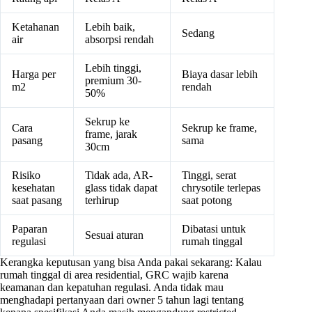
Ketahanan
Lebih baik,
Sedang
air
absorpsi rendah
Lebih tinggi,
Harga per
Biaya dasar lebih
premium 30-
m2
rendah
50%
Sekrup ke
Cara
Sekrup ke frame,
frame, jarak
pasang
sama
30cm
Risiko
Tidak ada, AR-
Tinggi, serat
kesehatan
glass tidak dapat
chrysotile terlepas
saat pasang
terhirup
saat potong
Paparan
Dibatasi untuk
Sesuai aturan
regulasi
rumah tinggal
Kerangka keputusan yang bisa Anda pakai sekarang: Kalau
rumah tinggal di area residential, GRC wajib karena
keamanan dan kepatuhan regulasi. Anda tidak mau
menghadapi pertanyaan dari owner 5 tahun lagi tentang