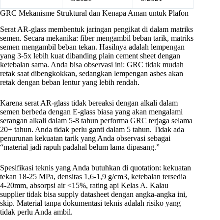
GRC Mekanisme Struktural dan Kenapa Aman untuk Plafon
Serat AR-glass membentuk jaringan pengikat di dalam matriks
semen. Secara mekanika: fiber mengambil beban tarik, matriks
semen mengambil beban tekan. Hasilnya adalah lempengan
yang 3-5x lebih kuat dibanding plain cement sheet dengan
ketebalan sama. Anda bisa observasi ini: GRC tidak mudah
retak saat dibengkokkan, sedangkan lempengan asbes akan
retak dengan beban lentur yang lebih rendah.
Karena serat AR-glass tidak bereaksi dengan alkali dalam
semen berbeda dengan E-glass biasa yang akan mengalami
serangan alkali dalam 5-8 tahun performa GRC terjaga selama
20+ tahun. Anda tidak perlu ganti dalam 5 tahun. Tidak ada
penurunan kekuatan tarik yang Anda observasi sebagai
“material jadi rapuh padahal belum lama dipasang.”
Spesifikasi teknis yang Anda butuhkan di quotation: kekuatan
tekan 18-25 MPa, densitas 1,6-1,9 g/cm3, ketebalan tersedia
4-20mm, absorpsi air <15%, rating api Kelas A. Kalau
supplier tidak bisa supply datasheet dengan angka-angka ini,
skip. Material tanpa dokumentasi teknis adalah risiko yang
tidak perlu Anda ambil.