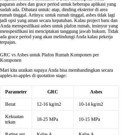
paparan asbes dan grace period untuk beberapa aplikasi yang
sudah ada. Dibatasi untuk: atap, dinding eksterior di area
rumah tinggal. Artinya: untuk rumah tinggal, asbes tidak lagi
jadi opsi yang aman secara kepatuhan. Kalau project baru dan
Anda menspesifikasi asbes untuk plafon rumah, insinyur yang
menspesifikasi ini menciptakan tanggung jawab hukum. Tidak
ada grace period yang akan melindungi Anda kalau pekerja
terpajan.
GRC vs Asbes untuk Plafon Rumah Komponen per
Komponen
Mari kita uraikan supaya Anda bisa membandingkan secara
apples-to-apples di quotation stage:
Parameter
GRC
Asbes
Berat
12-16 kg/m2
10-14 kg/m2
Kekuatan
18-25 MPa
10-15 MPa
tekan
Rating api
Kelas A
Kelas A