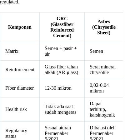
regulated.
GRC
Asbes
(Glassfiber
Komponen
(Chrysotile
Reinforced
Sheet)
Cement)
Semen + pasir +
Matrix
Semen
air
Glass fiber tahan
Serat mineral
Reinforcement
alkali (AR-glass)
chrysotile
0,02-0,04
Fiber diameter
12-30 mikron
mikron
Dapat
Tidak ada saat
Health risk
terhirup,
sudah mengeras
karsinogenik
Sesuai aturan
Dibatasi oleh
Regulatory
Permenaker
Permenaker
status
5/2021
5/2021