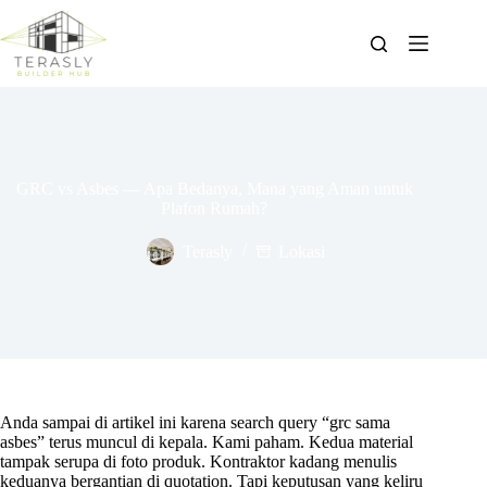
Skip
to
content
GRC vs Asbes — Apa Bedanya, Mana yang Aman untuk
Plafon Rumah?
Terasly
Lokasi
Anda sampai di artikel ini karena search query “grc sama
asbes” terus muncul di kepala. Kami paham. Kedua material
tampak serupa di foto produk. Kontraktor kadang menulis
keduanya bergantian di quotation. Tapi keputusan yang keliru