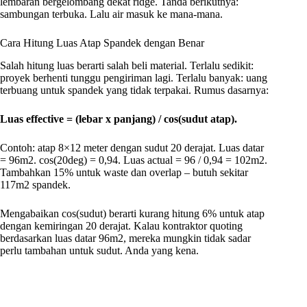
lembaran bergelombang dekat ridge. Tanda berikutnya:
sambungan terbuka. Lalu air masuk ke mana-mana.
Cara Hitung Luas Atap Spandek dengan Benar
Salah hitung luas berarti salah beli material. Terlalu sedikit:
proyek berhenti tunggu pengiriman lagi. Terlalu banyak: uang
terbuang untuk spandek yang tidak terpakai. Rumus dasarnya:
Luas effective = (lebar x panjang) / cos(sudut atap).
Contoh: atap 8×12 meter dengan sudut 20 derajat. Luas datar
= 96m2. cos(20deg) = 0,94. Luas actual = 96 / 0,94 = 102m2.
Tambahkan 15% untuk waste dan overlap – butuh sekitar
117m2 spandek.
Mengabaikan cos(sudut) berarti kurang hitung 6% untuk atap
dengan kemiringan 20 derajat. Kalau kontraktor quoting
berdasarkan luas datar 96m2, mereka mungkin tidak sadar
perlu tambahan untuk sudut. Anda yang kena.