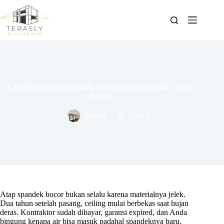
Skip
to
content
Cara Pasang Atap Spandek yang Benar Agar Tidak Cepat
Bocor
Terasly
Lokasi
Atap spandek bocor bukan selalu karena materialnya jelek.
Dua tahun setelah pasang, ceiling mulai berbekas saat hujan
deras. Kontraktor sudah dibayar, garansi expired, dan Anda
bingung kenapa air bisa masuk padahal spandeknya baru.