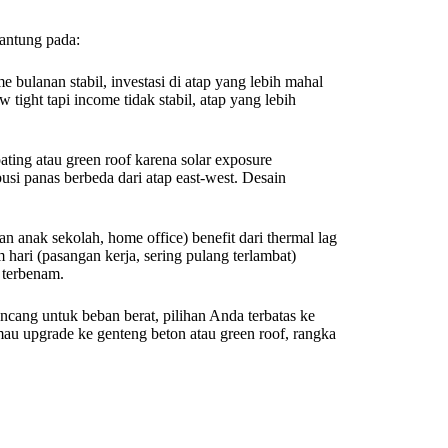
gantung pada:
e bulanan stabil, investasi di atap yang lebih mahal
tight tapi income tidak stabil, atap yang lebih
oating atau green roof karena solar exposure
busi panas berbeda dari atap east-west. Desain
 anak sekolah, home office) benefit dari thermal lag
ari (pasangan kerja, sering pulang terlambat)
i terbenam.
ncang untuk beban berat, pilihan Anda terbatas ke
 mau upgrade ke genteng beton atau green roof, rangka