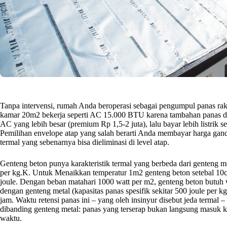
Tanpa intervensi, rumah Anda beroperasi sebagai pengumpul panas r
kamar 20m2 bekerja seperti AC 15.000 BTU karena tambahan panas dari
AC yang lebih besar (premium Rp 1,5-2 juta), lalu bayar lebih listrik 
Pemilihan envelope atap yang salah berarti Anda membayar harga gand
termal yang sebenarnya bisa dieliminasi di level atap.
Genteng beton punya karakteristik termal yang berbeda dari genteng me
per kg.K. Untuk Menaikkan temperatur 1m2 genteng beton setebal 10c
joule. Dengan beban matahari 1000 watt per m2, genteng beton butuh 
dengan genteng metal (kapasitas panas spesifik sekitar 500 joule per
jam. Waktu retensi panas ini – yang oleh insinyur disebut jeda termal –
dibanding genteng metal: panas yang terserap bukan langsung masuk ke 
waktu.