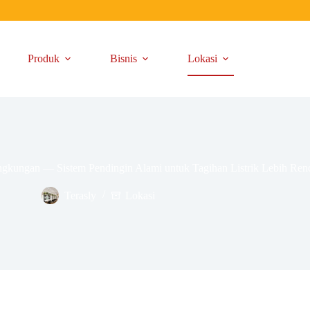
Produk
Bisnis
Lokasi
gkungan — Sistem Pendingin Alami untuk Tagihan Listrik Lebih Ren
Terasly
Lokasi