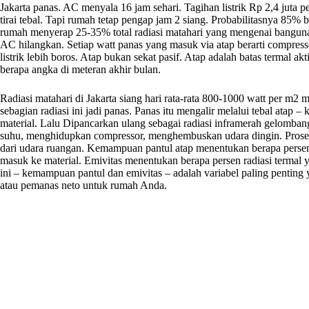
Jakarta panas. AC menyala 16 jam sehari. Tagihan listrik Rp 2,4 juta 
tirai tebal. Tapi rumah tetap pengap jam 2 siang. Probabilitasnya 85%
rumah menyerap 25-35% total radiasi matahari yang mengenai bangun
AC hilangkan. Setiap watt panas yang masuk via atap berarti compresso
listrik lebih boros. Atap bukan sekat pasif. Atap adalah batas termal 
berapa angka di meteran akhir bulan.
Radiasi matahari di Jakarta siang hari rata-rata 800-1000 watt per m
sebagian radiasi ini jadi panas. Panas itu mengalir melalui tebal atap
material. Lalu Dipancarkan ulang sebagai radiasi inframerah gelomb
suhu, menghidupkan compressor, menghembuskan udara dingin. Proses 
dari udara ruangan. Kemampuan pantul atap menentukan berapa persen 
masuk ke material. Emivitas menentukan berapa persen radiasi termal 
ini – kemampuan pantul dan emivitas – adalah variabel paling pentin
atau pemanas neto untuk rumah Anda.