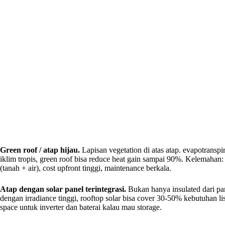
Green roof / atap hijau.
Lapisan vegetation di atas atap. evapotranspi
iklim tropis, green roof bisa reduce heat gain sampai 90%. Kelemahan
(tanah + air), cost upfront tinggi, maintenance berkala.
Atap dengan solar panel terintegrasi.
Bukan hanya insulated dari pan
dengan irradiance tinggi, rooftop solar bisa cover 30-50% kebutuhan lis
space untuk inverter dan baterai kalau mau storage.