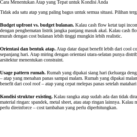
Cara Menentukan Atap yang Tepat untuk Kondisi Anda
Tidak ada satu atap yang paling bagus untuk semua situasi. Pilihan ter
Budget upfront vs. budget bulanan.
Kalau cash flow ketat tapi incom
dengan penghematan listrik jangka panjang masuk akal. Kalau cash flow 
murah dengan cost bulanan lebih tinggi mungkin lebih realistic.
Orientasi dan bentuk atap.
Atap datar dapat benefit lebih dari cool c
sepanjang hari. Atap miring dengan orientasi utara-selatan punya distri
arsitektur menentukan constraint.
Usage pattern rumah.
Rumah yang dipakai siang hari (keluarga dengan
– atap yang menahan panas sampai malam. Rumah yang dipakai malam h
benefit dari cool roof – atap yang cepat melepas panas setelah matahar
Kondisi struktur existing.
Kalau rangka atap sudah ada dan tidak dira
material ringan: spandek, metal sheet, atau atap ringan lainnya. Kalau
perlu direinforce – cost tambahan yang perlu diperhitungkan.