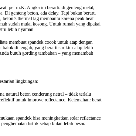
tt per m.K. Angka ini berarti: di genteng metal,
 Di genteng beton, ada delay. Tapi bukan berarti
i, beton’s thermal lag membantu karena peak heat
umah sudah mulai kosong. Untuk rumah yang dipakai
stru lebih nyaman.
iate membuat spandek cocok untuk atap dengan
 balok di tengah, yang berarti struktur atap lebih
r, Anda butuh gording tambahan – yang menambah
estarian lingkungan:
a natural beton cenderung netral – tidak terlalu
rmukaan spandek bisa meningkatkan solar reflectance
 penghematan listrik setiap bulan lebih besar.