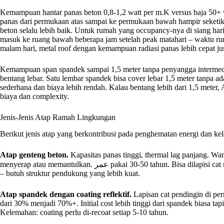
Kemampuan hantar panas beton 0,8-1,2 watt per m.K versus baja 50+ wa
panas dari permukaan atas sampai ke permukaan bawah hampir seketika.
beton selalu lebih baik. Untuk rumah yang occupancy-nya di siang har
masuk ke ruang bawah beberapa jam setelah peak matahari – waktu r
malam hari, metal roof dengan kemampuan radiasi panas lebih cepat ju
Kemampuan span spandek sampai 1,5 meter tanpa penyangga intermed
bentang lebar. Satu lembar spandek bisa cover lebar 1,5 meter tanpa ada
sederhana dan biaya lebih rendah. Kalau bentang lebih dari 1,5 mete
biaya dan complexity.
Jenis-Jenis Atap Ramah Lingkungan
Berikut jenis atap yang berkontribusi pada penghematan energi dan kel
Atap genteng beton.
Kapasitas panas tinggi, thermal lag panjang. Warn
menyerap atau memantulkan. عمر pakai 30-50 tahun. Bisa dilapisi cat reflektif untuk improve reflectance. Kelemahan: berat
– butuh struktur pendukung yang lebih kuat.
Atap spandek dengan coating reflektif.
Lapisan cat pendingin di pe
dari 30% menjadi 70%+. Initial cost lebih tinggi dari spandek biasa tapi
Kelemahan: coating perlu di-recoat setiap 5-10 tahun.