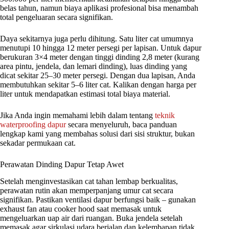
belas tahun, namun biaya aplikasi profesional bisa menambah
total pengeluaran secara signifikan.
Daya sekitarnya juga perlu dihitung. Satu liter cat umumnya
menutupi 10 hingga 12 meter persegi per lapisan. Untuk dapur
berukuran 3×4 meter dengan tinggi dinding 2,8 meter (kurang
area pintu, jendela, dan lemari dinding), luas dinding yang
dicat sekitar 25–30 meter persegi. Dengan dua lapisan, Anda
membutuhkan sekitar 5–6 liter cat. Kalikan dengan harga per
liter untuk mendapatkan estimasi total biaya material.
Jika Anda ingin memahami lebih dalam tentang
teknik
waterproofing dapur
secara menyeluruh, baca panduan
lengkap kami yang membahas solusi dari sisi struktur, bukan
sekadar permukaan cat.
Perawatan Dinding Dapur Tetap Awet
Setelah menginvestasikan cat tahan lembap berkualitas,
perawatan rutin akan memperpanjang umur cat secara
signifikan. Pastikan ventilasi dapur berfungsi baik – gunakan
exhaust fan atau cooker hood saat memasak untuk
mengeluarkan uap air dari ruangan. Buka jendela setelah
memasak agar sirkulasi udara berjalan dan kelembapan tidak