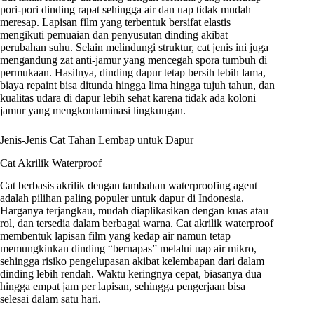
pori-pori dinding rapat sehingga air dan uap tidak mudah
meresap. Lapisan film yang terbentuk bersifat elastis
mengikuti pemuaian dan penyusutan dinding akibat
perubahan suhu. Selain melindungi struktur, cat jenis ini juga
mengandung zat anti-jamur yang mencegah spora tumbuh di
permukaan. Hasilnya, dinding dapur tetap bersih lebih lama,
biaya repaint bisa ditunda hingga lima hingga tujuh tahun, dan
kualitas udara di dapur lebih sehat karena tidak ada koloni
jamur yang mengkontaminasi lingkungan.
Jenis-Jenis Cat Tahan Lembap untuk Dapur
Cat Akrilik Waterproof
Cat berbasis akrilik dengan tambahan waterproofing agent
adalah pilihan paling populer untuk dapur di Indonesia.
Harganya terjangkau, mudah diaplikasikan dengan kuas atau
rol, dan tersedia dalam berbagai warna. Cat akrilik waterproof
membentuk lapisan film yang kedap air namun tetap
memungkinkan dinding “bernapas” melalui uap air mikro,
sehingga risiko pengelupasan akibat kelembapan dari dalam
dinding lebih rendah. Waktu keringnya cepat, biasanya dua
hingga empat jam per lapisan, sehingga pengerjaan bisa
selesai dalam satu hari.