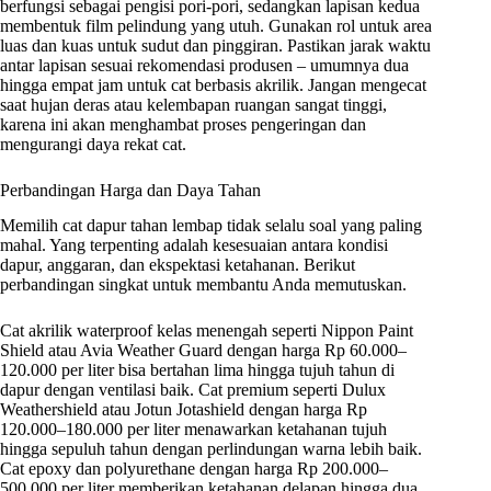
berfungsi sebagai pengisi pori-pori, sedangkan lapisan kedua
membentuk film pelindung yang utuh. Gunakan rol untuk area
luas dan kuas untuk sudut dan pinggiran. Pastikan jarak waktu
antar lapisan sesuai rekomendasi produsen – umumnya dua
hingga empat jam untuk cat berbasis akrilik. Jangan mengecat
saat hujan deras atau kelembapan ruangan sangat tinggi,
karena ini akan menghambat proses pengeringan dan
mengurangi daya rekat cat.
Perbandingan Harga dan Daya Tahan
Memilih cat dapur tahan lembap tidak selalu soal yang paling
mahal. Yang terpenting adalah kesesuaian antara kondisi
dapur, anggaran, dan ekspektasi ketahanan. Berikut
perbandingan singkat untuk membantu Anda memutuskan.
Cat akrilik waterproof kelas menengah seperti Nippon Paint
Shield atau Avia Weather Guard dengan harga Rp 60.000–
120.000 per liter bisa bertahan lima hingga tujuh tahun di
dapur dengan ventilasi baik. Cat premium seperti Dulux
Weathershield atau Jotun Jotashield dengan harga Rp
120.000–180.000 per liter menawarkan ketahanan tujuh
hingga sepuluh tahun dengan perlindungan warna lebih baik.
Cat epoxy dan polyurethane dengan harga Rp 200.000–
500.000 per liter memberikan ketahanan delapan hingga dua