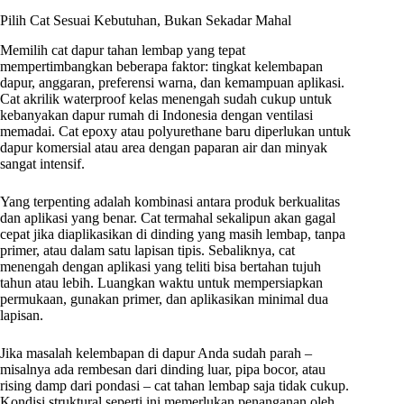
Pilih Cat Sesuai Kebutuhan, Bukan Sekadar Mahal
Memilih cat dapur tahan lembap yang tepat
mempertimbangkan beberapa faktor: tingkat kelembapan
dapur, anggaran, preferensi warna, dan kemampuan aplikasi.
Cat akrilik waterproof kelas menengah sudah cukup untuk
kebanyakan dapur rumah di Indonesia dengan ventilasi
memadai. Cat epoxy atau polyurethane baru diperlukan untuk
dapur komersial atau area dengan paparan air dan minyak
sangat intensif.
Yang terpenting adalah kombinasi antara produk berkualitas
dan aplikasi yang benar. Cat termahal sekalipun akan gagal
cepat jika diaplikasikan di dinding yang masih lembap, tanpa
primer, atau dalam satu lapisan tipis. Sebaliknya, cat
menengah dengan aplikasi yang teliti bisa bertahan tujuh
tahun atau lebih. Luangkan waktu untuk mempersiapkan
permukaan, gunakan primer, dan aplikasikan minimal dua
lapisan.
Jika masalah kelembapan di dapur Anda sudah parah –
misalnya ada rembesan dari dinding luar, pipa bocor, atau
rising damp dari pondasi – cat tahan lembap saja tidak cukup.
Kondisi struktural seperti ini memerlukan penanganan oleh