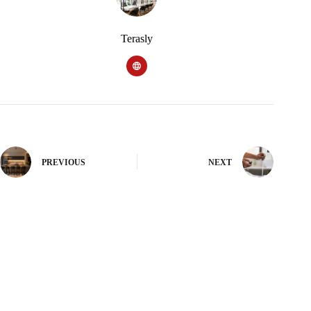
Terasly
PREVIOUS
NEXT