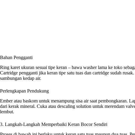
Bahan Pengganti
Ring karet ukuran sesuai tipe keran – bawa washer lama ke toko sebag
Cartridge pengganti jika keran tipe satu tuas dan cartridge sudah rusa
sambungan kedap air.
Perlengkapan Pendukung
Ember atau baskom untuk menampung sisa air saat pembongkaran. La
dari kerak mineral. Cuka atau descaling solution untuk merendam valve
lembut.
3. Langkah-Langkah Memperbaiki Keran Bocor Sendiri
Proses di bawah ini berlaku untuk keran satu tuas maupun dua tuas. 