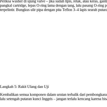
Periksa washer di ujung valve – jika sudah tipis, retak, atau keras, g
pangkal cartridge, lepas O-ring lama dengan tang, lalu pasang O-ring p
terpelintir. Bungkus ulir pipa dengan pita Teflon 3–4 lapis searah p
Langkah 5: Rakit Ulang dan Uji
Kembalikan semua komponen dalam urutan terbalik dari pembongkaran
lalu setengah putaran kunci Inggris – jangan terlalu kencang karena bi