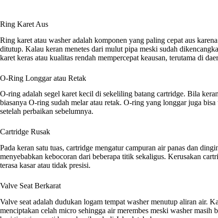
Ring Karet Aus
Ring karet atau washer adalah komponen yang paling cepat aus karena
ditutup. Kalau keran menetes dari mulut pipa meski sudah dikencangk
karet keras atau kualitas rendah mempercepat keausan, terutama di daer
O-Ring Longgar atau Retak
O-ring adalah segel karet kecil di sekeliling batang cartridge. Bila ker
biasanya O-ring sudah melar atau retak. O-ring yang longgar juga bisa 
setelah perbaikan sebelumnya.
Cartridge Rusak
Pada keran satu tuas, cartridge mengatur campuran air panas dan dingin.
menyebabkan kebocoran dari beberapa titik sekaligus. Kerusakan cartrid
terasa kasar atau tidak presisi.
Valve Seat Berkarat
Valve seat adalah dudukan logam tempat washer menutup aliran air. Ka
menciptakan celah micro sehingga air merembes meski washer masih b