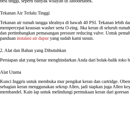
besi tinggi, seperti banyak wilayah di Jabodetabek.
Tekanan Air Terlalu Tinggi
Tekanan air rumah tangga idealnya di bawah 40 PSI. Tekanan lebih dar
mempercepat keausan washer serta O-ring. Jika keran di seluruh rumah 
dan pertimbangkan pemasangan pressure reducing valve. Untuk pemaham
panduan
instalasi air dapur
yang sudah kami susun.
2. Alat dan Bahan yang Dibutuhkan
Persiapan alat yang benar menghindarkan Anda dari bolak-balik toko 
Alat Utama
Kunci Inggris untuk membuka mur pengikat keran dan cartridge. Oben
sebagian keran menggunakan sekrup Allen, jadi siapkan juga Allen ke
membandel. Kain lap untuk melindungi permukaan keran dari goresan