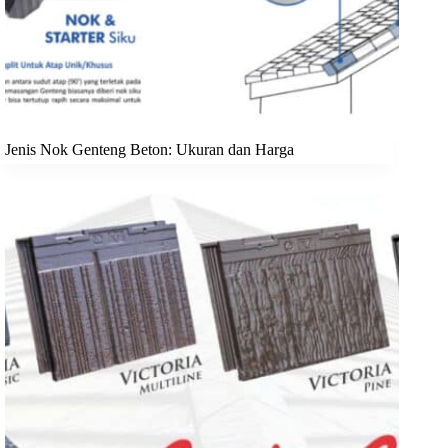
Jenis Nok Genteng Beton: Ukuran dan Harga