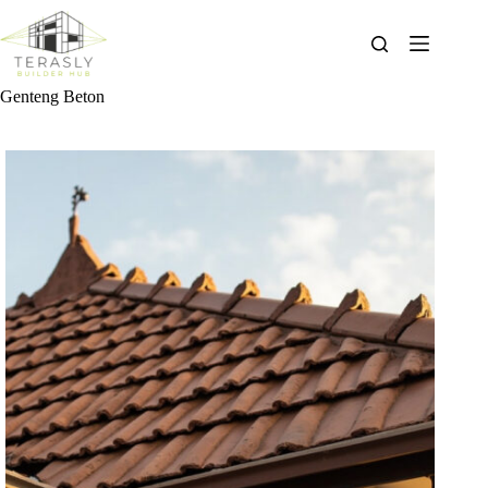
Skip
to
content
Genteng Beton