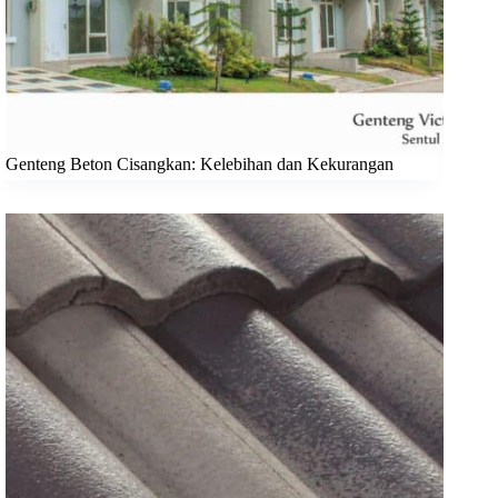
Genteng Beton Cisangkan: Kelebihan dan Kekurangan