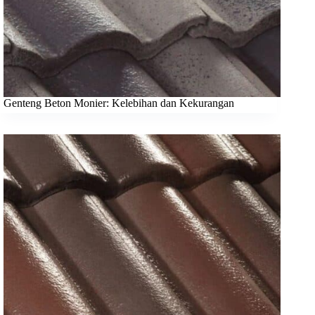
Genteng Beton Monier: Kelebihan dan Kekurangan