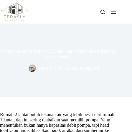
Skip
to
content
Pompa Air untuk Rumah 2 Lantai: Cara Menentukan Tekanan
dan Kapasitas
Terasly
Artikel
,
Pompa Air
Rumah 2 lantai butuh tekanan air yang lebih besar dari rumah
1 lantai, dan ini sering diabaikan saat memilih pompa. Yang
menentukan bukan hanya kapasitas debit pompa, tapi head
total yang harus dihasilkan: jarak angkat dari sumber air ke