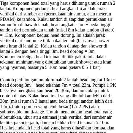
Tiga komponen head total yang harus dihitung untuk rumah 2
lantai. Komponen pertama: head angkat. Ini adalah jarak
vertikal dari sumber air (permukaan air sumur, atau meteran
PDAM) ke tandon. Kalau tandon di atap dan permukaan air
sumur 5m di bawah tanah, head angkat = 5m + beda tinggi
tandon dari permukaan tanah (misal 8m kalau tandon di atap)
= 13m. Komponen kedua: head dorong. Ini adalah jarak
vertikal dari tandon ke titik pakai terjauh (biasanya shower
atau kran di lantai 2). Kalau tandon di atap dan shower di
lantai 2 dengan beda tinggi 3m, head dorong = 3m.
Komponen ketiga: head tekanan di titik pakai. Ini adalah
tekanan minimum yang dibutuhkan untuk shower atau kran
yang nyaman, biasanya 5-10m head (setara 0.5-1 bar).
Contoh perhitungan untuk rumah 2 lantai: head angkat 13m +
head dorong 3m + head tekanan 7m = total 23m. Pompa 1 PK
biasanya menghasilkan head 20-30m, dan ini cukup untuk
contoh di atas. Kalau head total yang dibutuhkan lebih dari
30m (misal rumah 3 lantai atau beda tinggi tandon lebih dari
12m), butuh pompa yang lebih besar (1.5-2 PK) atau
submersible multi-stage. Untuk menentukan head total yang
dibutuhkan, ukur atau estimasi jarak vertikal dari sumber air
ke titik pakai terjauh, dan tambahkan head tekanan 5-10m.
Hasilnya adalah head total yang harus dihasilkan pompa, dan