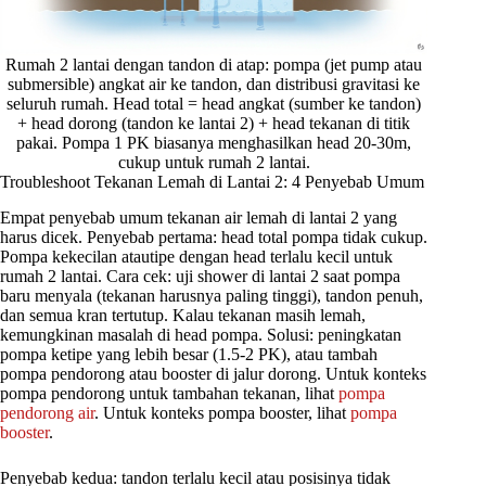
Rumah 2 lantai dengan tandon di atap: pompa (jet pump atau
submersible) angkat air ke tandon, dan distribusi gravitasi ke
seluruh rumah. Head total = head angkat (sumber ke tandon)
+ head dorong (tandon ke lantai 2) + head tekanan di titik
pakai. Pompa 1 PK biasanya menghasilkan head 20-30m,
cukup untuk rumah 2 lantai.
Troubleshoot Tekanan Lemah di Lantai 2: 4 Penyebab Umum
Empat penyebab umum tekanan air lemah di lantai 2 yang
harus dicek. Penyebab pertama: head total pompa tidak cukup.
Pompa kekecilan atautipe dengan head terlalu kecil untuk
rumah 2 lantai. Cara cek: uji shower di lantai 2 saat pompa
baru menyala (tekanan harusnya paling tinggi), tandon penuh,
dan semua kran tertutup. Kalau tekanan masih lemah,
kemungkinan masalah di head pompa. Solusi: peningkatan
pompa ketipe yang lebih besar (1.5-2 PK), atau tambah
pompa pendorong atau booster di jalur dorong. Untuk konteks
pompa pendorong untuk tambahan tekanan, lihat
pompa
pendorong air
. Untuk konteks pompa booster, lihat
pompa
booster
.
Penyebab kedua: tandon terlalu kecil atau posisinya tidak