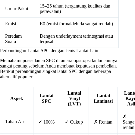
15–25 tahun (tergantung kualitas dan
Umur Pakai
perawatan)
Emisi
E0 (emisi formaldehida sangat rendah)
Peredam
Dengan underlayment terintegrasi atau
Suara
terpisah
Perbandingan Lantai SPC dengan Jenis Lantai Lain
Memahami posisi lantai SPC di antara opsi-opsi lantai lainnya
sangat penting sebelum Anda membuat keputusan pembelian.
Berikut perbandingan singkat lantai SPC dengan beberapa
alternatif populer.
Lantai
Lant
Lantai
Lantai
Aspek
Vinyl
Kay
SPC
Laminasi
(LVT)
Asli
✗
Tahan Air
✓ 100%
✓ Cukup
✗ Rentan
Sanga
rentan