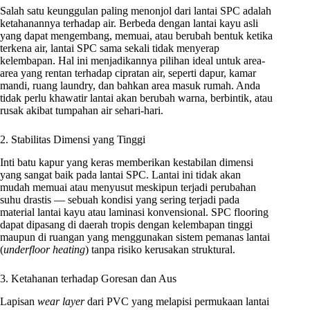
Salah satu keunggulan paling menonjol dari lantai SPC adalah
ketahanannya terhadap air. Berbeda dengan lantai kayu asli
yang dapat mengembang, memuai, atau berubah bentuk ketika
terkena air, lantai SPC sama sekali tidak menyerap
kelembapan. Hal ini menjadikannya pilihan ideal untuk area-
area yang rentan terhadap cipratan air, seperti dapur, kamar
mandi, ruang laundry, dan bahkan area masuk rumah. Anda
tidak perlu khawatir lantai akan berubah warna, berbintik, atau
rusak akibat tumpahan air sehari-hari.
2. Stabilitas Dimensi yang Tinggi
Inti batu kapur yang keras memberikan kestabilan dimensi
yang sangat baik pada lantai SPC. Lantai ini tidak akan
mudah memuai atau menyusut meskipun terjadi perubahan
suhu drastis — sebuah kondisi yang sering terjadi pada
material lantai kayu atau laminasi konvensional. SPC flooring
dapat dipasang di daerah tropis dengan kelembapan tinggi
maupun di ruangan yang menggunakan sistem pemanas lantai
(
underfloor heating
) tanpa risiko kerusakan struktural.
3. Ketahanan terhadap Goresan dan Aus
Lapisan
wear layer
dari PVC yang melapisi permukaan lantai