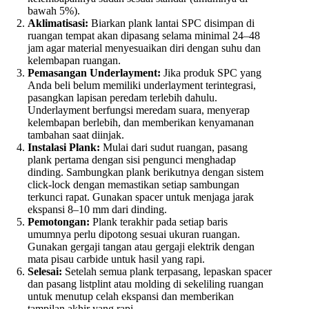
bawah 5%).
Aklimatisasi:
Biarkan plank lantai SPC disimpan di
ruangan tempat akan dipasang selama minimal 24–48
jam agar material menyesuaikan diri dengan suhu dan
kelembapan ruangan.
Pemasangan Underlayment:
Jika produk SPC yang
Anda beli belum memiliki underlayment terintegrasi,
pasangkan lapisan peredam terlebih dahulu.
Underlayment berfungsi meredam suara, menyerap
kelembapan berlebih, dan memberikan kenyamanan
tambahan saat diinjak.
Instalasi Plank:
Mulai dari sudut ruangan, pasang
plank pertama dengan sisi pengunci menghadap
dinding. Sambungkan plank berikutnya dengan sistem
click-lock dengan memastikan setiap sambungan
terkunci rapat. Gunakan spacer untuk menjaga jarak
ekspansi 8–10 mm dari dinding.
Pemotongan:
Plank terakhir pada setiap baris
umumnya perlu dipotong sesuai ukuran ruangan.
Gunakan gergaji tangan atau gergaji elektrik dengan
mata pisau carbide untuk hasil yang rapi.
Selesai:
Setelah semua plank terpasang, lepaskan spacer
dan pasang listplint atau molding di sekeliling ruangan
untuk menutup celah ekspansi dan memberikan
tampilan akhir yang rapi.