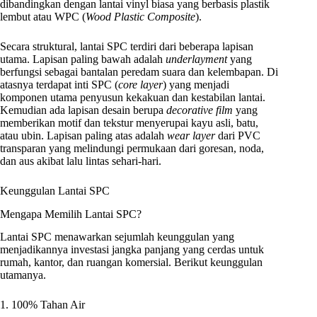
dibandingkan dengan lantai vinyl biasa yang berbasis plastik
lembut atau WPC (
Wood Plastic Composite
).
Secara struktural, lantai SPC terdiri dari beberapa lapisan
utama. Lapisan paling bawah adalah
underlayment
yang
berfungsi sebagai bantalan peredam suara dan kelembapan. Di
atasnya terdapat inti SPC (
core layer
) yang menjadi
komponen utama penyusun kekakuan dan kestabilan lantai.
Kemudian ada lapisan desain berupa
decorative film
yang
memberikan motif dan tekstur menyerupai kayu asli, batu,
atau ubin. Lapisan paling atas adalah
wear layer
dari PVC
transparan yang melindungi permukaan dari goresan, noda,
dan aus akibat lalu lintas sehari-hari.
Keunggulan Lantai SPC
Mengapa Memilih Lantai SPC?
Lantai SPC menawarkan sejumlah keunggulan yang
menjadikannya investasi jangka panjang yang cerdas untuk
rumah, kantor, dan ruangan komersial. Berikut keunggulan
utamanya.
1. 100% Tahan Air