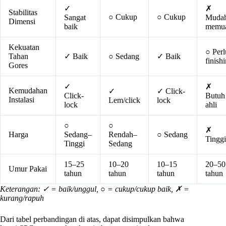
✓
✗
Stabilitas
○ Cukup
○ Cukup
Sangat
Muda
Dimensi
baik
memu
Kekuatan
○ Perl
Tahan
✓ Baik
○ Sedang
✓ Baik
finish
Gores
✓
✗
Kemudahan
✓
✓ Click-
Click-
Butuh
Instalasi
Lem/click
lock
lock
ahli
○
○
✗
Harga
Sedang–
Rendah–
○ Sedang
Tinggi
Tinggi
Sedang
15–25
10–20
10–15
20–50
Umur Pakai
tahun
tahun
tahun
tahun
Keterangan: ✓ = baik/unggul, ○ = cukup/cukup baik, ✗ =
kurang/rapuh
Dari tabel perbandingan di atas, dapat disimpulkan bahwa