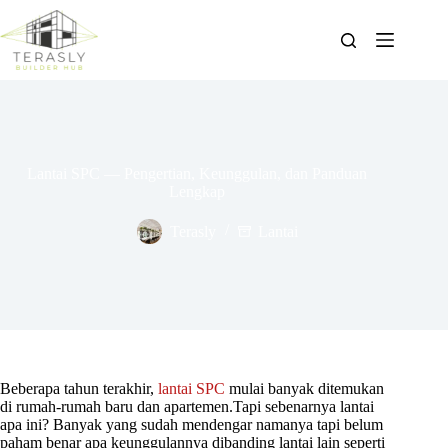
Skip
to
content
Lantai SPC — Pengertian, Keunggulan, dan Panduan
Lengkap
Terasly
Lantai
Beberapa tahun terakhir,
lantai SPC
mulai banyak ditemukan
di rumah-rumah baru dan apartemen.Tapi sebenarnya lantai
apa ini? Banyak yang sudah mendengar namanya tapi belum
paham benar apa keunggulannya dibanding lantai lain seperti