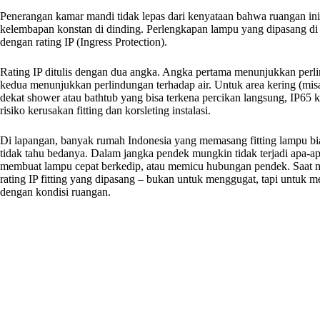
Penerangan kamar mandi tidak lepas dari kenyataan bahwa ruangan ini b
kelembapan konstan di dinding. Perlengkapan lampu yang dipasang di s
dengan rating IP (Ingress Protection).
Rating IP ditulis dengan dua angka. Angka pertama menunjukkan perli
kedua menunjukkan perlindungan terhadap air. Untuk area kering (misa
dekat shower atau bathtub yang bisa terkena percikan langsung, IP6
risiko kerusakan fitting dan korsleting instalasi.
Di lapangan, banyak rumah Indonesia yang memasang fitting lampu bia
tidak tahu bedanya. Dalam jangka pendek mungkin tidak terjadi apa-apa
membuat lampu cepat berkedip, atau memicu hubungan pendek. Saat 
rating IP fitting yang dipasang – bukan untuk menggugat, tapi untuk m
dengan kondisi ruangan.