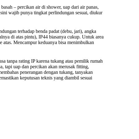
asah – percikan air di shower, uap dari air panas,
ini wajib punya tingkat perlindungan sesuai, diukur
ndungan terhadap benda padat (debu, jari), angka
lnya di atas pintu), IP44 biasanya cukup. Untuk area
5 ke atas. Mencampur keduanya bisa menimbulkan
sa tanpa rating IP karena tukang atau pemilik rumah
, tapi uap dan percikan akan merusak fitting,
membahas penerangan dengan tukang, tanyakan
emastikan keputusan teknis yang diambil sesuai