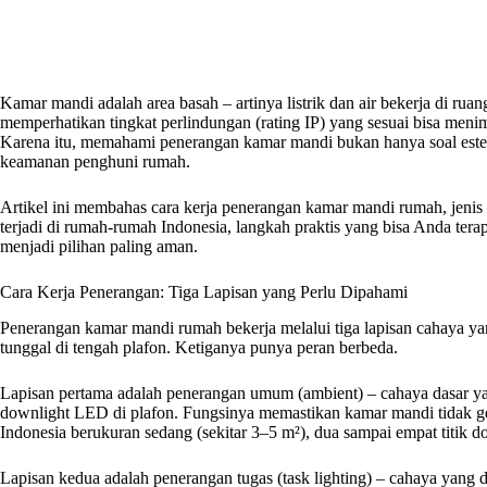
Kamar mandi adalah area basah – artinya listrik dan air bekerja di ru
memperhatikan tingkat perlindungan (rating IP) yang sesuai bisa meni
Karena itu, memahami penerangan kamar mandi bukan hanya soal estet
keamanan penghuni rumah.
Artikel ini membahas cara kerja penerangan kamar mandi rumah, jeni
terjadi di rumah-rumah Indonesia, langkah praktis yang bisa Anda tera
menjadi pilihan paling aman.
Cara Kerja Penerangan: Tiga Lapisan yang Perlu Dipahami
Penerangan kamar mandi rumah bekerja melalui tiga lapisan cahaya ya
tunggal di tengah plafon. Ketiganya punya peran berbeda.
Lapisan pertama adalah penerangan umum (ambient) – cahaya dasar ya
downlight LED di plafon. Fungsinya memastikan kamar mandi tidak 
Indonesia berukuran sedang (sekitar 3–5 m²), dua sampai empat titik d
Lapisan kedua adalah penerangan tugas (task lighting) – cahaya yang di