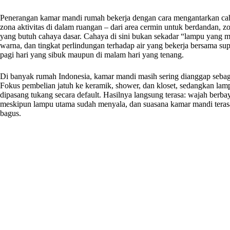
Penerangan kamar mandi rumah bekerja dengan cara mengantarkan cah
zona aktivitas di dalam ruangan – dari area cermin untuk berdandan, z
yang butuh cahaya dasar. Cahaya di sini bukan sekadar “lampu yang men
warna, dan tingkat perlindungan terhadap air yang bekerja bersama su
pagi hari yang sibuk maupun di malam hari yang tenang.
Di banyak rumah Indonesia, kamar mandi masih sering dianggap sebag
Fokus pembelian jatuh ke keramik, shower, dan kloset, sedangkan lamp
dipasang tukang secara default. Hasilnya langsung terasa: wajah berba
meskipun lampu utama sudah menyala, dan suasana kamar mandi teras
bagus.