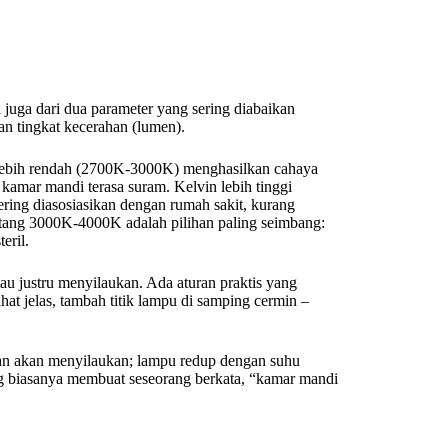
 juga dari dua parameter yang sering diabaikan
an tingkat kecerahan (lumen).
lebih rendah (2700K-3000K) menghasilkan cahaya
kamar mandi terasa suram. Kelvin lebih tinggi
ring diasosiasikan dengan rumah sakit, kurang
ntang 3000K-4000K adalah pilihan paling seimbang:
eril.
au justru menyilaukan. Ada aturan praktis yang
at jelas, tambah titik lampu di samping cermin –
uan akan menyilaukan; lampu redup dengan suhu
g biasanya membuat seseorang berkata, “kamar mandi