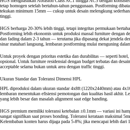
HGS menghasilkan Abrasion Class AC1 hingga AC5 dengan konsiste
tetap homogen setelah bertahun-tahun penggunaan. Postforming dibat
tekukan minimum 15mm — cukup untuk desain melengkung sederhana 
tinggi.
HGS berharga 20-30% lebih tinggi, tetapi integritas permukaan bertahan
Postforming lebih ekonomis untuk produksi massal furniture dengan 
dan fading dalam 2-3 tahun — terutama jika dipasang dekat jendela d
sinar matahari langsung, lembaran postforming mulai menguning dalam
Untuk proyek dengan prioritas estetika dan durabilitas — seperti hotel
opsional. Untuk furniture residensial dengan budget terbatas dan desai
acceptable selama bukan untuk area dengan traffic tinggi.
Ukuran Standar dan Toleransi Dimensi HPL
HPL diproduksi dalam ukuran standar 4x8ft (1220x2440mm) atau 4x1
lembaran menentukan efisiensi pemotongan dan kualitas hasil akhir. 
yang lebih besar dan masalah alignment saat edge banding.
HGS premium memiliki toleransi ketebalan ±0.1mm — variasi ini hampi
sangat signifikan saat proses bonding. Toleransi kerataan maksimal 5m
Kelembaban konten harus dijaga pada 5-8%; jika mencapai lebih dari