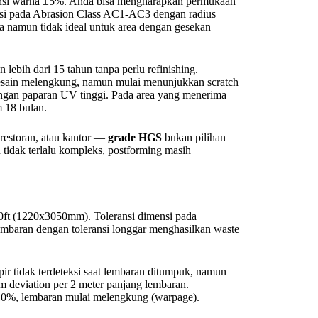
nsi warna ±5%. Anda bisa mengharapkan permukaan
asi pada Abrasion Class AC1-AC3 dengan radius
namun tidak ideal untuk area dengan gesekan
 lebih dari 15 tahun tanpa perlu refinishing.
desain melengkung, namun mulai menunjukkan scratch
engan paparan UV tinggi. Pada area yang menerima
 18 bulan.
, restoran, atau kantor —
grade HGS
bukan pilihan
n tidak terlalu kompleks, postforming masih
0ft (1220x3050mm). Toleransi dimensi pada
Lembaran dengan toleransi longgar menghasilkan waste
r tidak terdeteksi saat lembaran ditumpuk, namun
m deviation per 2 meter panjang lembaran.
 10%, lembaran mulai melengkung (warpage).