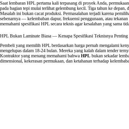
Saat lembaran HPL pertama kali terpasang di proyek Anda, permukaa
pada bagian tepi mulai terlihat gelembung kecil. Tiga tahun ke depan
Masalah ini bukan cacat produksi. Permasalahan terjadi karena pemiliha
sebenarnya — kelembaban dapur, frekuensi penggunaan, atau tekanan m
memahami spesifikasi HPL secara teknis agar kesalahan yang sama tid
HPL Bukan Laminate Biasa — Kenapa Spesifikasi Teknisnya Penting
Pembeli yang memilih HPL berdasarkan harga pernah mengalami kenya
mengelupas dalam 18-24 bulan. Mereka yang kalah dalam tender ternya
Kontraktor yang menang memahami bahwa
HPL
bukan sekadar lembar
dimensional, kekerasan permukaan, dan ketahanan terhadap kelembaba