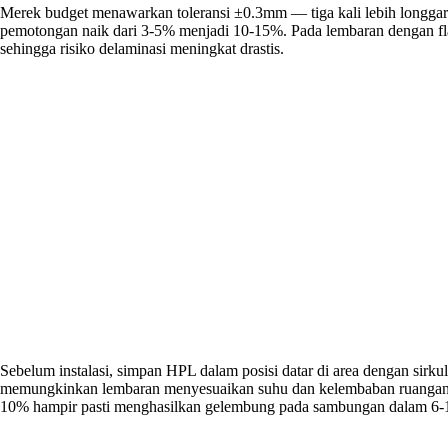
Merek budget menawarkan toleransi ±0.3mm — tiga kali lebih longgar da
pemotongan naik dari 3-5% menjadi 10-15%. Pada lembaran dengan flat
sehingga risiko delaminasi meningkat drastis.
Sebelum instalasi, simpan HPL dalam posisi datar di area dengan sirkul
memungkinkan lembaran menyesuaikan suhu dan kelembaban ruangan. 
10% hampir pasti menghasilkan gelembung pada sambungan dalam 6-1