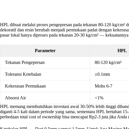
HPL dibuat melalui proses pengepresan pada tekanan 80-120 kg/cm² de
dekoratif dan resin berubah menjadi permukaan padat dengan kekerasa
pasar lokal hanya diproses pada tekanan 20-30 kg/cm² — kekuatanny
Parameter
HPL
Tekanan Pengepresan
80-120 kg/cm²
Toleransi Ketebalan
±0.1mm
Kekerasan Permukaan
Mohs 6-7
Absorsi Air
<1%
HPL memang membutuhkan investasi awal 30-50% lebih tinggi dibandi
diganti 4-5 kali dalam periode yang sama, sementara HPL bertahan 15-2
perbedaan total cost of ownership bisa mencapai Rp2-3 juta jika And
Ketebalan HPL — Dari 0.5mm sampai 1.5mm, Untuk Apa Masing-Ma