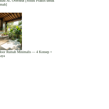
tasi AC Overheat [Solusi Praktis untuk
umah]
door Rumah Minimalis — 4 Konsep +
iaya