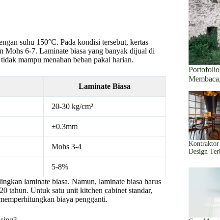
ngan suhu 150°C. Pada kondisi tersebut, kertas
n Mohs 6-7. Laminate biasa yang banyak dijual di
a tidak mampu menahan beban pakai harian.
Portofol
Membaca,
Laminate Biasa
20-30 kg/cm²
±0.3mm
Kontraktor
Mohs 3-4
Design Ter
5-8%
ngkan laminate biasa. Namun, laminate biasa harus
0 tahun. Untuk satu unit kitchen cabinet standar,
a memperhitungkan biaya pengganti.
sing?