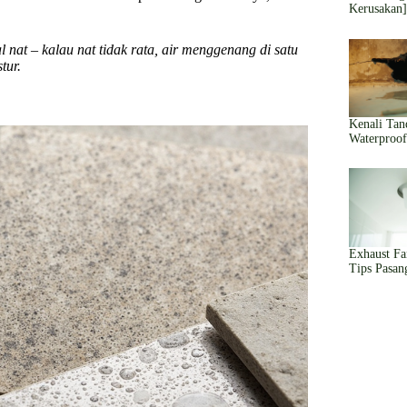
Kerusakan
l nat – kalau nat tidak rata, air menggenang di satu
tur.
Kenali Tan
Waterproo
Exhaust Fa
Tips Pasan