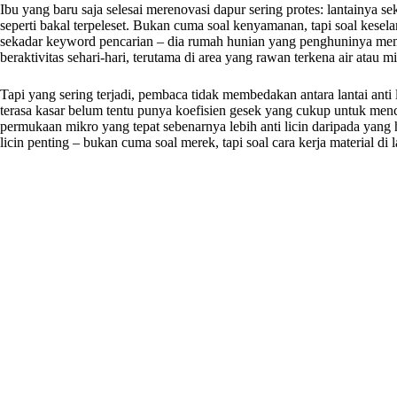
Ibu yang baru saja selesai merenovasi dapur sering protes: lantainya sek
seperti bakal terpeleset. Bukan cuma soal kenyamanan, tapi soal kese
sekadar keyword pencarian – dia rumah hunian yang penghuninya me
beraktivitas sehari-hari, terutama di area yang rawan terkena air atau m
Tapi yang sering terjadi, pembaca tidak membedakan antara lantai anti 
terasa kasar belum tentu punya koefisien gesek yang cukup untuk menc
permukaan mikro yang tepat sebenarnya lebih anti licin daripada yang ha
licin penting – bukan cuma soal merek, tapi soal cara kerja material di 