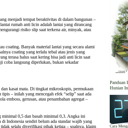
yang menjadi tempat beraktivitas di dalam bangunan –
lantai rumah anti licin adalah lantai yang dirancang
gurangi risiko slip saat terkena air, minyak, atau
au coating. Banyak material lantai yang secara alami
alnya coating yang terlalu tebal atau jenis yang
ng terasa halus saat kering bisa jadi anti licin saat
ji coba langsung diperlukan, bukan sekadar
Panduan 
Hunian In
s dan kasat mata. Di tingkat mikroskopis, permukaan
 tipis – inilah yang mencegah efek “selip” saat ada
 pola emboss, gerusan, atau penambahan agregat –
g minimal 0,5 dan basah minimal 0,3. Angka ini
i Indonesia sendiri belum ada standar wajib yang
idak selalu diverifikasi pihak ketiga – soalnya, klaim
Cara Menga