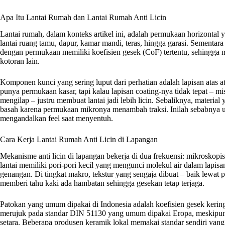
Apa Itu Lantai Rumah dan Lantai Rumah Anti Licin
Lantai rumah, dalam konteks artikel ini, adalah permukaan horizontal 
lantai ruang tamu, dapur, kamar mandi, teras, hingga garasi. Sementara 
dengan permukaan memiliki koefisien gesek (CoF) tertentu, sehingga men
kotoran lain.
Komponen kunci yang sering luput dari perhatian adalah lapisan atas at
punya permukaan kasar, tapi kalau lapisan coating-nya tidak tepat – mis
mengilap – justru membuat lantai jadi lebih licin. Sebaliknya, material ya
basah karena permukaan mikronya menambah traksi. Inilah sebabnya u
mengandalkan feel saat menyentuh.
Cara Kerja Lantai Rumah Anti Licin di Lapangan
Mekanisme anti licin di lapangan bekerja di dua frekuensi: mikroskopi
lantai memiliki pori-pori kecil yang mengunci molekul air dalam lapisan
genangan. Di tingkat makro, tekstur yang sengaja dibuat – baik lewat
memberi tahu kaki ada hambatan sehingga gesekan tetap terjaga.
Patokan yang umum dipakai di Indonesia adalah koefisien gesek kerin
merujuk pada standar DIN 51130 yang umum dipakai Eropa, meskipun d
setara. Beberapa produsen keramik lokal memakai standar sendiri yang t