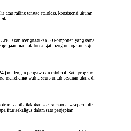
 atau railing tangga stainless, konsistensi ukuran
nal.
in CNC akan menghasilkan 50 komponen yang sama
 pengerjaan manual. Ini sangat menguntungkan bagi
i 24 jam dengan pengawasan minimal. Satu program
lang, menghemat waktu setup untuk pesanan ulang di
mustahil dilakukan secara manual – seperti ulir
 fitur sekaligus dalam satu penjepitan.