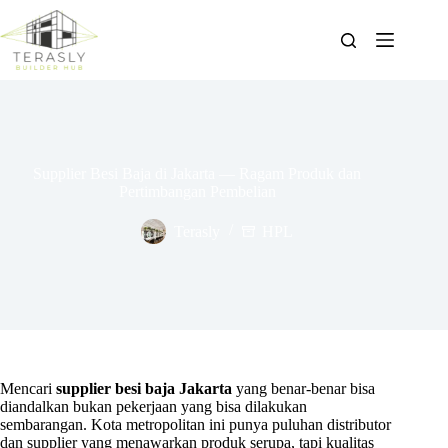
Skip
to
content
Supplier Besi Baja di Jakarta — Ragam Produk dan
Pertimbangan Pembelian
Terasly
HPL
Mencari
supplier besi baja Jakarta
yang benar-benar bisa
diandalkan bukan pekerjaan yang bisa dilakukan
sembarangan. Kota metropolitan ini punya puluhan distributor
dan supplier yang menawarkan produk serupa, tapi kualitas