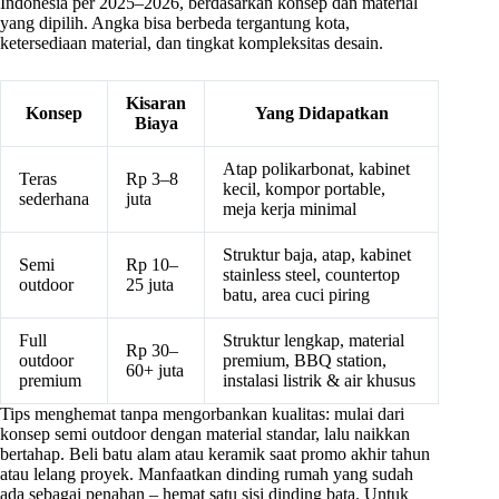
Indonesia per 2025–2026, berdasarkan konsep dan material
yang dipilih. Angka bisa berbeda tergantung kota,
ketersediaan material, dan tingkat kompleksitas desain.
Kisaran
Konsep
Yang Didapatkan
Biaya
Atap polikarbonat, kabinet
Teras
Rp 3–8
kecil, kompor portable,
sederhana
juta
meja kerja minimal
Struktur baja, atap, kabinet
Semi
Rp 10–
stainless steel, countertop
outdoor
25 juta
batu, area cuci piring
Full
Struktur lengkap, material
Rp 30–
outdoor
premium, BBQ station,
60+ juta
premium
instalasi listrik & air khusus
Tips menghemat tanpa mengorbankan kualitas: mulai dari
konsep semi outdoor dengan material standar, lalu naikkan
bertahap. Beli batu alam atau keramik saat promo akhir tahun
atau lelang proyek. Manfaatkan dinding rumah yang sudah
ada sebagai penahan – hemat satu sisi dinding bata. Untuk