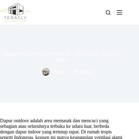
Skip
to
content
Dapur Outdoor Rumah Minimalis — 4 Konsep + Estimasi
Biaya
Terasly
Artikel
Dapur outdoor adalah area memasak dan mencuci yang
sebagian atau seluruhnya terbuka ke udara luar, berbeda
dengan dapur indoor yang tertutup rapat. Di rumah tropis
seperti Indonesia, konsep ini punya keunggulan ventilasi alami