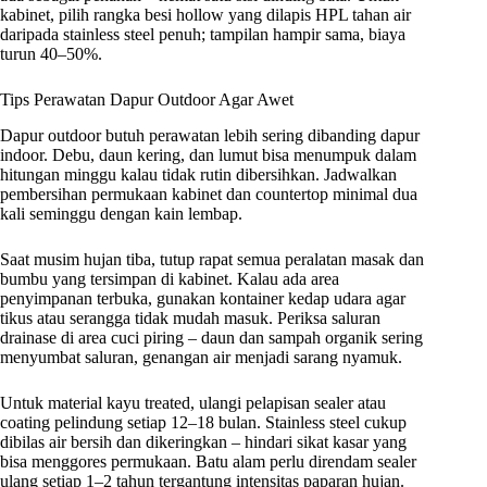
kabinet, pilih rangka besi hollow yang dilapis HPL tahan air
daripada stainless steel penuh; tampilan hampir sama, biaya
turun 40–50%.
Tips Perawatan Dapur Outdoor Agar Awet
Dapur outdoor butuh perawatan lebih sering dibanding dapur
indoor. Debu, daun kering, dan lumut bisa menumpuk dalam
hitungan minggu kalau tidak rutin dibersihkan. Jadwalkan
pembersihan permukaan kabinet dan countertop minimal dua
kali seminggu dengan kain lembap.
Saat musim hujan tiba, tutup rapat semua peralatan masak dan
bumbu yang tersimpan di kabinet. Kalau ada area
penyimpanan terbuka, gunakan kontainer kedap udara agar
tikus atau serangga tidak mudah masuk. Periksa saluran
drainase di area cuci piring – daun dan sampah organik sering
menyumbat saluran, genangan air menjadi sarang nyamuk.
Untuk material kayu treated, ulangi pelapisan sealer atau
coating pelindung setiap 12–18 bulan. Stainless steel cukup
dibilas air bersih dan dikeringkan – hindari sikat kasar yang
bisa menggores permukaan. Batu alam perlu direndam sealer
ulang setiap 1–2 tahun tergantung intensitas paparan hujan.