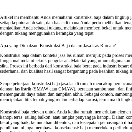
Artikel ini membantu Anda memahami konstruksi baja dalam lingkup jasa
setiap keputusan desain, dan batas di mana Anda perlu melibatkan te
menjadikan Anda sebagai tukang, melainkan memberi bekal untuk menilai
dengan tukang menggunakan kerangka yang tepat.
Apa yang Dimaksud Konstruksi Baja dalam Jasa Las Rumah?
Konstruksi baja dalam konteks jasa las rumah merujuk pada proses mer
fungsional melalui teknik pengelasan. Material yang umum digunakan mel
siku. Proses ini berbeda dari konstruksi baja berat pada industri besar; 
sederhana, dan kualitas hasil sangat bergantung pada keahlian tukang
Scope pekerjaan konstruksi baja jasa las di rumah mencakup perenca
dengan las listrik (SMAW atau GMAW), perataan sambungan, dan finishi
memengaruhi daya tahan dan tampilan akhir. Sebagai contoh, sambunga
menciptakan titik lemah yang rentan terhadap korosi, terutama di lingk
Konstruksi baja relevan untuk Anda ketika rumah memerlukan elemen 
kanopi teras, railing balkon, atau rangka penyangga kanopi. Dalam kondi
berat yang baik, kemudahan dibentuk, dan kecepatan pemasangan diban
pemilihan ini juga membawa konsekuensi: baja memerlukan perlindunga