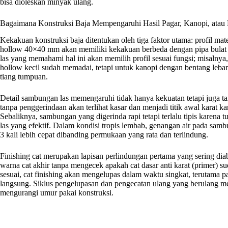
bisa dioleskan minyak ulang.
Bagaimana Konstruksi Baja Mempengaruhi Hasil Pagar, Kanopi, atau 
Kekakuan konstruksi baja ditentukan oleh tiga faktor utama: profil mate
hollow 40×40 mm akan memiliki kekakuan berbeda dengan pipa bulat 
las yang memahami hal ini akan memilih profil sesuai fungsi; misalnya
hollow kecil sudah memadai, tetapi untuk kanopi dengan bentang lebar
tiang tumpuan.
Detail sambungan las memengaruhi tidak hanya kekuatan tetapi juga t
tanpa penggerindaan akan terlihat kasar dan menjadi titik awal karat k
Sebaliknya, sambungan yang digerinda rapi tetapi terlalu tipis karena
las yang efektif. Dalam kondisi tropis lembab, genangan air pada sam
3 kali lebih cepat dibanding permukaan yang rata dan terlindung.
Finishing cat merupakan lapisan perlindungan pertama yang sering d
warna cat akhir tanpa mengecek apakah cat dasar anti karat (primer) 
sesuai, cat finishing akan mengelupas dalam waktu singkat, terutama p
langsung. Siklus pengelupasan dan pengecatan ulang yang berulang m
mengurangi umur pakai konstruksi.