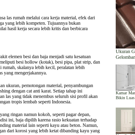
 las rumah melalui cara kerja material, efek dari
naga yang lebih kompeten. Tujuannya bukan
 hasil kerja secara lebih kritis dan berbicara
Ukuran Ge
akit elemen besi dan baja menjadi satu kesatuan
Gelomban
iputi besi hollow (kotak), besi pipa, plat strip, dan
di rumah, skalanya lebih kecil, peralatan lebih
 las yang mengerjakannya.
naan ukuran, pemotongan material, penyambungan
ng dengan cat anti karat. Setiap tahap ini
Kamar Mand
n las yang tidak menembus seluruh sisi profil akan
Bikin Luas
ungan tropis lembab seperti Indonesia.
yang ringan namun kokoh, seperti pagar depan,
si ini, baja dipilih karena rasio kekuatan terhadap
ding material lain seperti kayu atau beton. Namun,
n dari korosi yang lebih ketat dibanding kayu yang