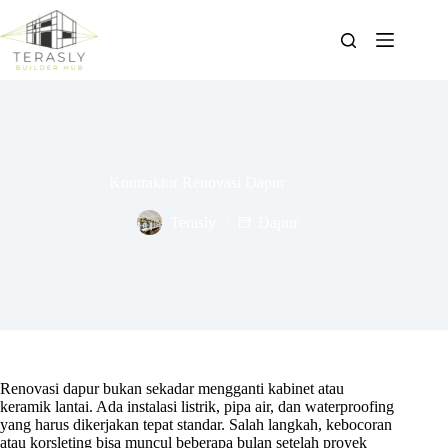
Skip
to
content
Kontraktor Renovasi Dapur
Terasly
Dapur
Renovasi dapur bukan sekadar mengganti kabinet atau
keramik lantai. Ada instalasi listrik, pipa air, dan waterproofing
yang harus dikerjakan tepat standar. Salah langkah, kebocoran
atau korsleting bisa muncul beberapa bulan setelah proyek