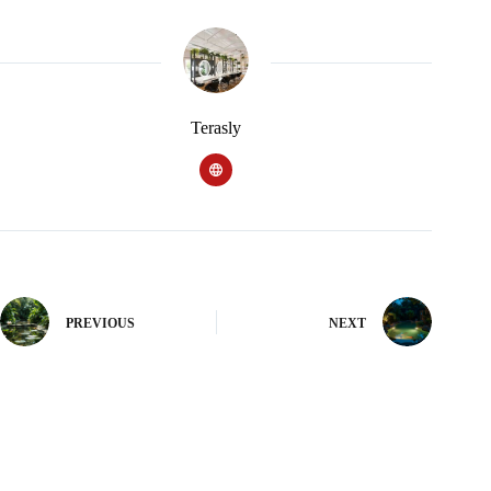
Terasly
PREVIOUS
NEXT