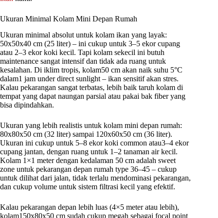
Ukuran Minimal Kolam Mini Depan Rumah
Ukuran minimal absolut untuk kolam ikan yang layak:
50x50x40 cm (25 liter) – ini cukup untuk 3–5 ekor cupang
atau 2–3 ekor koki kecil. Tapi kolam sekecil ini butuh
maintenance sangat intensif dan tidak ada ruang untuk
kesalahan. Di iklim tropis, kolam50 cm akan naik suhu 5°C
dalam1 jam under direct sunlight – ikan sensitif akan stres.
Kalau pekarangan sangat terbatas, lebih baik taruh kolam di
tempat yang dapat naungan parsial atau pakai bak fiber yang
bisa dipindahkan.
Ukuran yang lebih realistis untuk kolam mini depan rumah:
80x80x50 cm (32 liter) sampai 120x60x50 cm (36 liter).
Ukuran ini cukup untuk 5–8 ekor koki common atau3–4 ekor
cupang jantan, dengan ruang untuk 1–2 tanaman air kecil.
Kolam 1×1 meter dengan kedalaman 50 cm adalah sweet
zone untuk pekarangan depan rumah type 36–45 – cukup
untuk dilihat dari jalan, tidak terlalu mendominasi pekarangan,
dan cukup volume untuk sistem filtrasi kecil yang efektif.
Kalau pekarangan depan lebih luas (4×5 meter atau lebih),
kolam150x80x50 cm sudah cukup megah sebagai focal point