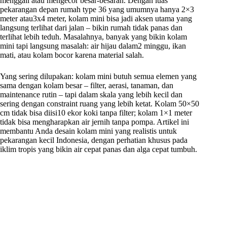
menggali atau mengecor besar-besaran. Dengan luas
pekarangan depan rumah type 36 yang umumnya hanya 2×3
meter atau3x4 meter, kolam mini bisa jadi aksen utama yang
langsung terlihat dari jalan – bikin rumah tidak panas dan
terlihat lebih teduh. Masalahnya, banyak yang bikin kolam
mini tapi langsung masalah: air hijau dalam2 minggu, ikan
mati, atau kolam bocor karena material salah.
Yang sering dilupakan: kolam mini butuh semua elemen yang
sama dengan kolam besar – filter, aerasi, tanaman, dan
maintenance rutin – tapi dalam skala yang lebih kecil dan
sering dengan constraint ruang yang lebih ketat. Kolam 50×50
cm tidak bisa diisi10 ekor koki tanpa filter; kolam 1×1 meter
tidak bisa mengharapkan air jernih tanpa pompa. Artikel ini
membantu Anda desain kolam mini yang realistis untuk
pekarangan kecil Indonesia, dengan perhatian khusus pada
iklim tropis yang bikin air cepat panas dan alga cepat tumbuh.