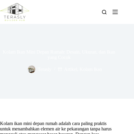
Skip
to
content
Kolam Ikan Mini Depan Rumah: Desain, Ukuran, dan Ikan
yang Cocok
Terasly
Artikel
,
Kolam Ikan
Kolam ikan mini depan rumah adalah cara paling praktis
untuk menambahkan elemen air ke pekarangan tanpa harus