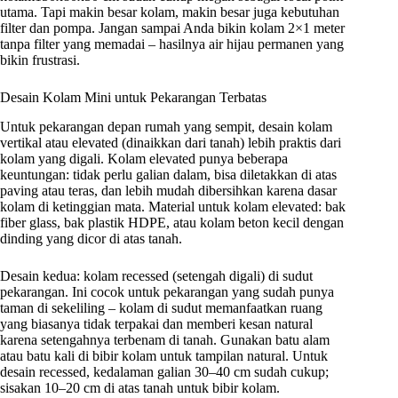
utama. Tapi makin besar kolam, makin besar juga kebutuhan
filter dan pompa. Jangan sampai Anda bikin kolam 2×1 meter
tanpa filter yang memadai – hasilnya air hijau permanen yang
bikin frustrasi.
Desain Kolam Mini untuk Pekarangan Terbatas
Untuk pekarangan depan rumah yang sempit, desain kolam
vertikal atau elevated (dinaikkan dari tanah) lebih praktis dari
kolam yang digali. Kolam elevated punya beberapa
keuntungan: tidak perlu galian dalam, bisa diletakkan di atas
paving atau teras, dan lebih mudah dibersihkan karena dasar
kolam di ketinggian mata. Material untuk kolam elevated: bak
fiber glass, bak plastik HDPE, atau kolam beton kecil dengan
dinding yang dicor di atas tanah.
Desain kedua: kolam recessed (setengah digali) di sudut
pekarangan. Ini cocok untuk pekarangan yang sudah punya
taman di sekeliling – kolam di sudut memanfaatkan ruang
yang biasanya tidak terpakai dan memberi kesan natural
karena setengahnya terbenam di tanah. Gunakan batu alam
atau batu kali di bibir kolam untuk tampilan natural. Untuk
desain recessed, kedalaman galian 30–40 cm sudah cukup;
sisakan 10–20 cm di atas tanah untuk bibir kolam.