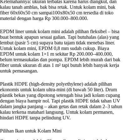
Kelemahannya: ukuran terbatas karena harus diangkut, dan
kalau tanah amblas, bak bisa retak. Untuk kolam mini, bak
fiber 60x60x50 cm sampai100x80x50 cm tersedia di toko
material dengan harga Rp 300.000–800.000.
EPDM liner untuk kolam mini adalah pilihan fleksibel – bisa
buat bentuk apapun sesuai galian. Tapi butuhalas (alas) yang
lembut (pasir 5 cm) supaya batu tajam tidak menebas liner.
Untuk kolam mini, EPDM 0,8 mm sudah cukup. Biaya
EPDM untuk kolam 1×1 m sekitar Rp 200.000–400.000,
belum termasukalas dan pompa. EPDM lebih murah dari bak
fiber untuk ukuran di atas 1 m² tapi butuh lebih banyak kerja
untuk pemasangan.
Plastik HDPE (high-density polyethylene) adalah pilihan
ekonomis untuk kolam ultra-mini (di bawah 50 liter). Drum
plastik bekas yang dipotong setengah bisa jadi kolam cupang
dengan biaya hampir nol. Tapi plastik HDPE tidak tahan UV
dalam jangka panjang – akan getas dan retak dalam 2–3 tahun
kalau terkena matahari langsung. Untuk kolam permanen,
hindari HDPE tanpa pelindung UV.
Pilihan Ikan untuk Kolam Mini