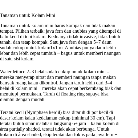
Tanaman untuk Kolam Mini
Tanaman untuk kolam mini harus kompak dan tidak makan
tempat. Pilihan terbaik: java fern dan anubias yang ditempel di
batu kecil di tepi kolam. Keduanya tidak invasive, tidak butuh
tanah, dan tetap kompak. Satu java fern dengan 5–7 daun
sudah cukup untuk kolam1x1 m. Anubias punya daun lebih
lebar dan lebih cepat tumbuh – bagus untuk memberi naungan
di satu sisi kolam.
Water lettuce 2–3 helai sudah cukup untuk kolam mini –
mereka menyerap nitrat dan memberi naungan tanpa makan
banyak ruang kalau dikontrol. Jangan taruh lebih dari 3–4
helai di kolam mini – mereka akan cepat berkembang biak dan
menutupi permukaan. Taruh di floating ring supaya bisa
diambil dengan mudah.
Teratai kecil (Nymphaea kerdil) bisa ditaruh di pot kecil di
dasar kolam kalau kedalaman cukup (minimal 30 cm). Tapi
teratai butuh sinar matahari langsung 6+ jam – kalau kolam di
área partially shaded, teratai tidak akan berbunga. Untuk
kolam di área shaded, skip teratai dan fokus pada java fern +