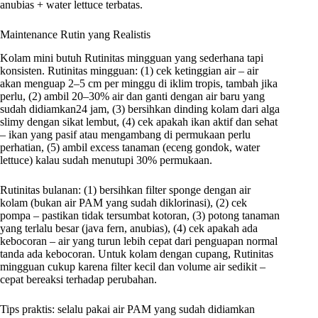
anubias + water lettuce terbatas.
Maintenance Rutin yang Realistis
Kolam mini butuh Rutinitas mingguan yang sederhana tapi
konsisten. Rutinitas mingguan: (1) cek ketinggian air – air
akan menguap 2–5 cm per minggu di iklim tropis, tambah jika
perlu, (2) ambil 20–30% air dan ganti dengan air baru yang
sudah didiamkan24 jam, (3) bersihkan dinding kolam dari alga
slimy dengan sikat lembut, (4) cek apakah ikan aktif dan sehat
– ikan yang pasif atau mengambang di permukaan perlu
perhatian, (5) ambil excess tanaman (eceng gondok, water
lettuce) kalau sudah menutupi 30% permukaan.
Rutinitas bulanan: (1) bersihkan filter sponge dengan air
kolam (bukan air PAM yang sudah diklorinasi), (2) cek
pompa – pastikan tidak tersumbat kotoran, (3) potong tanaman
yang terlalu besar (java fern, anubias), (4) cek apakah ada
kebocoran – air yang turun lebih cepat dari penguapan normal
tanda ada kebocoran. Untuk kolam dengan cupang, Rutinitas
mingguan cukup karena filter kecil dan volume air sedikit –
cepat bereaksi terhadap perubahan.
Tips praktis: selalu pakai air PAM yang sudah didiamkan