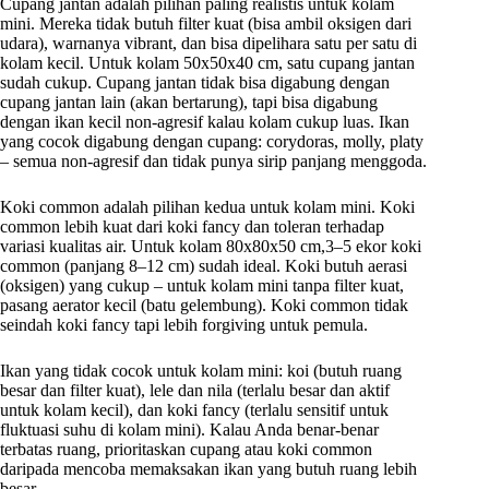
Cupang jantan adalah pilihan paling realistis untuk kolam
mini. Mereka tidak butuh filter kuat (bisa ambil oksigen dari
udara), warnanya vibrant, dan bisa dipelihara satu per satu di
kolam kecil. Untuk kolam 50x50x40 cm, satu cupang jantan
sudah cukup. Cupang jantan tidak bisa digabung dengan
cupang jantan lain (akan bertarung), tapi bisa digabung
dengan ikan kecil non-agresif kalau kolam cukup luas. Ikan
yang cocok digabung dengan cupang: corydoras, molly, platy
– semua non-agresif dan tidak punya sirip panjang menggoda.
Koki common adalah pilihan kedua untuk kolam mini. Koki
common lebih kuat dari koki fancy dan toleran terhadap
variasi kualitas air. Untuk kolam 80x80x50 cm,3–5 ekor koki
common (panjang 8–12 cm) sudah ideal. Koki butuh aerasi
(oksigen) yang cukup – untuk kolam mini tanpa filter kuat,
pasang aerator kecil (batu gelembung). Koki common tidak
seindah koki fancy tapi lebih forgiving untuk pemula.
Ikan yang tidak cocok untuk kolam mini: koi (butuh ruang
besar dan filter kuat), lele dan nila (terlalu besar dan aktif
untuk kolam kecil), dan koki fancy (terlalu sensitif untuk
fluktuasi suhu di kolam mini). Kalau Anda benar-benar
terbatas ruang, prioritaskan cupang atau koki common
daripada mencoba memaksakan ikan yang butuh ruang lebih
besar.