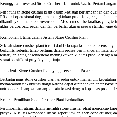
Keunggulan Investasi Stone Crusher Plant untuk Usaha Pertambangan
Penggunaan stone crusher plant dalam kegiatan pertambangan dan qua
Efisiensi operasional tinggi memungkinkan produksi agregat dalam jum
dibandingkan metode konvensional. Mesin-mesin berkualitas yang terin
akhir berupa batu pecah dengan berbagai ukuran sesuai standar yang di
Komponen Utama dalam Sistem Stone Crusher Plant
Sebuah stone crusher plant terdiri dari beberapa komponen esensial yan
berfungsi sebagai tahap pertama dalam proses penghancuran material o
tertiary crushing anschließend meningkatkan kualitas produk dengan m
sesuai spesifikasi proyek yang dituju.
Jenis-Jenis Stone Crusher Plant yang Tersedia di Pasaran
Berbagai jenis stone crusher plant tersedia untuk memenuhi kebutuhan 
menawarkan fleksibilitas tinggi karena dapat dipindahkan antar lokas
untuk operasi jangka panjang di satu lokasi dengan kapasitas produksi y
Kriteria Pemilihan Stone Crusher Plant Berkualitas
Pertimbangan utama dalam memilih stone crusher plant mencakup kapa
proyek. Kualitas komponen utama seperti jaw crusher, cone crusher, d