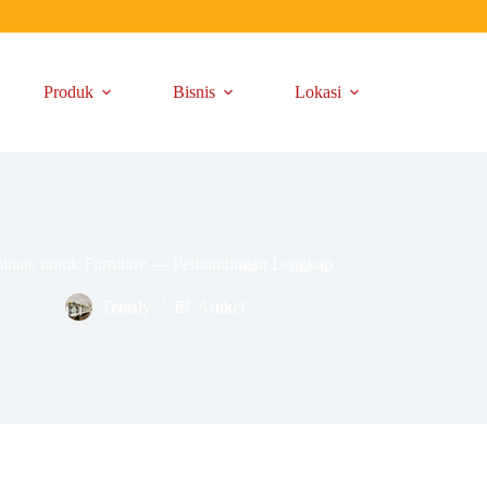
Produk
Bisnis
Lokasi
minate untuk Furniture — Perbandingan Lengkap
Terasly
Artikel