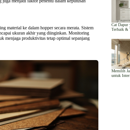
g juga menjadi faktor penentu dalam keputusan
Cat Dapur
ding material ke dalam hopper secara merata. Sistem
Terbaik & 
encapai ukuran akhir yang diinginkan. Monitoring
uk menjaga produktivitas tetap optimal sepanjang
Memilih Jas
untuk Inte