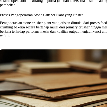
selama operasional. Dukungan purna jual dan ketersediaan suku cadan
pembelian.
Proses Pengoperasian Stone Crusher Plant yang Efisien
Pengoperasian stone crusher plant yang efisien dimulai dari proses fee
crushing bekerja secara bertahap mulai dari primary crusher hingga m
berkala terhadap performa mesin dan kualitas output menjadi kunci unt
waktu.