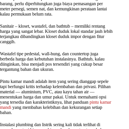
barang, perlu diperhitungkan juga biaya pemasangan per
meter persegi, semen nat, dan kemungkinan perataan lantai
kalau permukaan belum rata.
Sanitair – kloset, wastafel, dan bathtub – memiliki rentang
harga yang sangat lebar. Kloset duduk lokal standar jauh lebih
terjangkau dibandingkan kloset duduk impor dengan fitur
canggih.
Wastafel tipe pedestal, wall-hung, dan countertop juga
berbeda harga dan kebutuhan instalasinya. Bathtub, kalau
diinginkan, bisa menjadi pos tersendiri yang cukup besar
tergantung bahan dan ukuran.
Pintu kamar mandi adalah item yang sering dianggap sepele
tapi berfungsi kritis terhadap kelembaban dan privasi. Pilihan
material — aluminium, PVC, atau kayu tahan air —
menentukan harga dan umur pakai. Untuk memahami opsi
yang tersedia dan karakteristiknya, lihat panduan
pintu kamar
mandi
yang membahas kelebihan dan kekurangan setiap
bahan.
Instalasi plumbing dan listrik sering kali tidak terlihat di