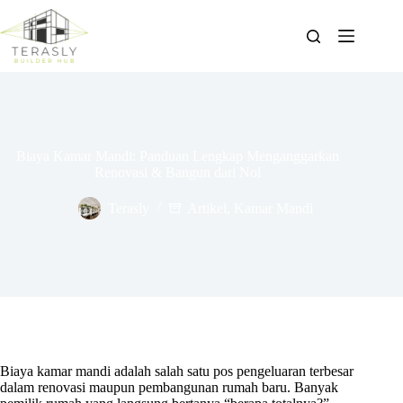
Skip
to
content
Biaya Kamar Mandi: Panduan Lengkap Menganggarkan
Renovasi & Bangun dari Nol
Terasly
Artikel
,
Kamar Mandi
Biaya kamar mandi adalah salah satu pos pengeluaran terbesar
dalam renovasi maupun pembangunan rumah baru. Banyak