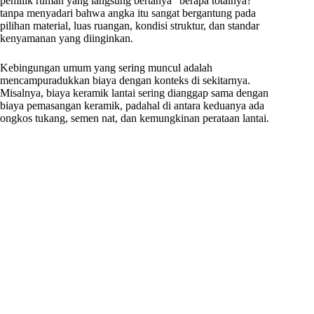
pemilik rumah yang langsung bertanya “berapa totalnya?”
tanpa menyadari bahwa angka itu sangat bergantung pada
pilihan material, luas ruangan, kondisi struktur, dan standar
kenyamanan yang diinginkan.
Kebingungan umum yang sering muncul adalah
mencampuradukkan biaya dengan konteks di sekitarnya.
Misalnya, biaya keramik lantai sering dianggap sama dengan
biaya pemasangan keramik, padahal di antara keduanya ada
ongkos tukang, semen nat, dan kemungkinan perataan lantai.