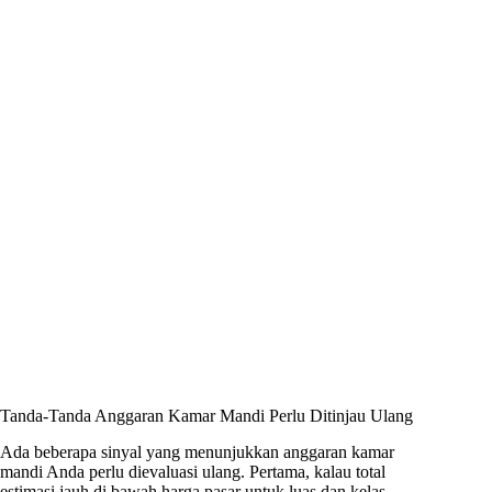
Tanda-Tanda Anggaran Kamar Mandi Perlu Ditinjau Ulang
Ada beberapa sinyal yang menunjukkan anggaran kamar
mandi Anda perlu dievaluasi ulang. Pertama, kalau total
estimasi jauh di bawah harga pasar untuk luas dan kelas