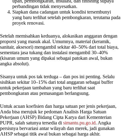
upah, pembongkaran, instalasi, dan finishing supaya
perbandingan tidak menyesatkan.
Siapkan dana cadangan untuk kondisi tersembunyi
yang baru terlihat setelah pembongkaran, terutama pada
proyek renovasi.
Setelah memisahkan keduanya, alokasikan anggaran dengan
proporsi yang masuk akal. Umumnya, material (keramik,
sanitair, aksesori) mengambil sekitar 40–50% dari total biaya,
sementara jasa tukang dan instalasi mengambil 30–40%
(kisaran umum yang dipakai sebagai patokan awal, bukan
angka absolut).
Sisanya untuk pos tak terduga – dan pos ini penting. Selalu
sisihkan sekitar 10–15% dari total anggaran sebagai buffer
untuk pekerjaan tambahan yang baru terlihat saat
pembongkaran atau pemasangan berlangsung.
Untuk acuan koefisien dan harga satuan per jenis pekerjaan,
Anda bisa merujuk ke pedoman Analisis Harga Satuan
Pekerjaan (AHSP) Bidang Cipta Karya dari Kementerian
PUPR, salah satunya tersedia di
simantu.pu.go.id
. Angka
persisnya bervariasi antar wilayah dan merek, jadi gunakan
AHSP sebagai titik awal bukan sebagai harga akhir.